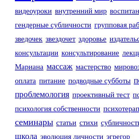
видеоуроки
внутренний мир
воспита
гендерные субличности
групповая ра
зведочек
звездочет
здоровье
издатель
консультации
консультирование
лекц
массаж
Мариана
мастерство
мирово
п
оплата
питание
подводные субботы
проблемология
проективный тест
п
психология собственности
психотера
семинары
статьи
стихи
субличност
школа
эволюция личности
эгрегор