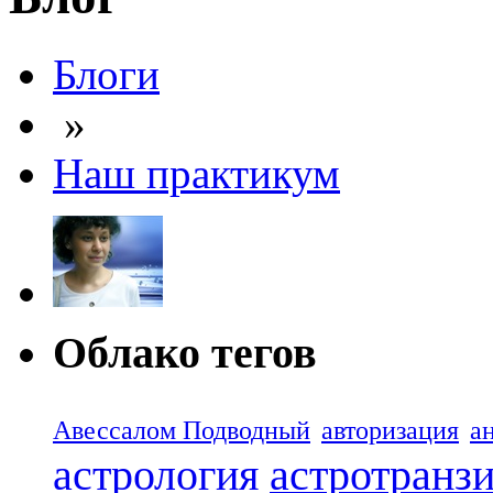
Блоги
»
Наш практикум
Облако тегов
Авессалом Подводный
авторизация
а
астрология
астротранз