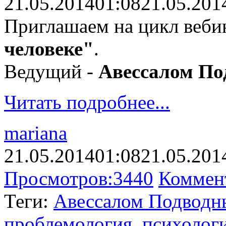
21.05.2014
01:08
21.05.201
Приглашаем на цикл веб
человеке"
.
Ведущий -
Авессалом П
Читать подробнее...
mariana
21.05.2014
01:08
21.05.201
Просмотров:
3440
Коммен
Теги:
Авессалом Подводн
проблемология
,
психолог