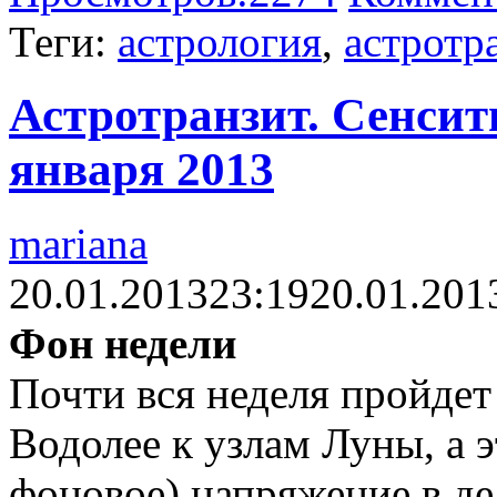
Теги:
астрология
,
астротр
Астротранзит. Сенсити
января 2013
mariana
20.01.2013
23:19
20.01.201
Фон недели
Почти вся неделя пройдет
Водолее к узлам Луны, а э
фоновое) напряжение в де