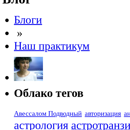
Блоги
»
Наш практикум
Облако тегов
Авессалом Подводный
авторизация
а
астрология
астротранз