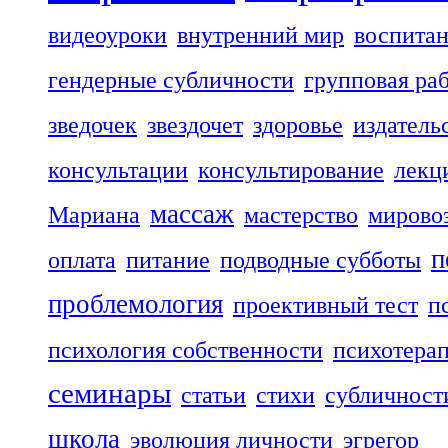
видеоуроки
внутренний мир
воспита
гендерные субличности
групповая ра
зведочек
звездочет
здоровье
издатель
консультации
консультирование
лекц
массаж
Мариана
мастерство
мирово
п
оплата
питание
подводные субботы
проблемология
проективный тест
п
психология собственности
психотера
семинары
статьи
стихи
субличност
школа
эволюция личности
эгрегор