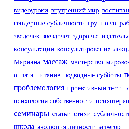
видеоуроки
внутренний мир
воспита
гендерные субличности
групповая ра
зведочек
звездочет
здоровье
издатель
консультации
консультирование
лекц
массаж
Мариана
мастерство
мирово
п
оплата
питание
подводные субботы
проблемология
проективный тест
п
психология собственности
психотера
семинары
статьи
стихи
субличност
школа
эволюция личности
эгрегор