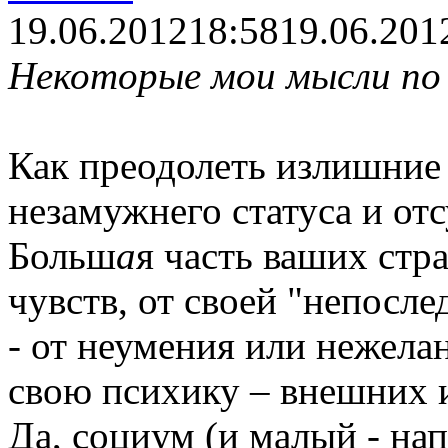
19.06.2012
18:58
19.06.201
Некоторые мои мысли по 
Как преодолеть излишние 
незамужнего статуса и отс
Больш
а
я часть ваших стр
чувств, от своей "непосле
- от неумения или нежела
свою психику – внешних 
Да, социум (и малый - нап