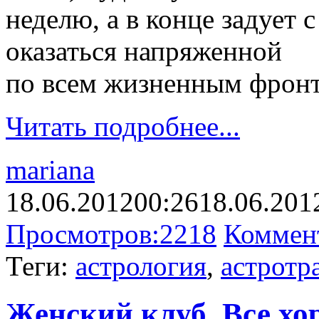
неделю, а в конце задует 
оказаться напряженной
по всем жизненным фрон
Читать подробнее...
mariana
18.06.2012
00:26
18.06.201
Просмотров:
2218
Коммен
Теги:
астрология
,
астротр
Женский клуб. Все х