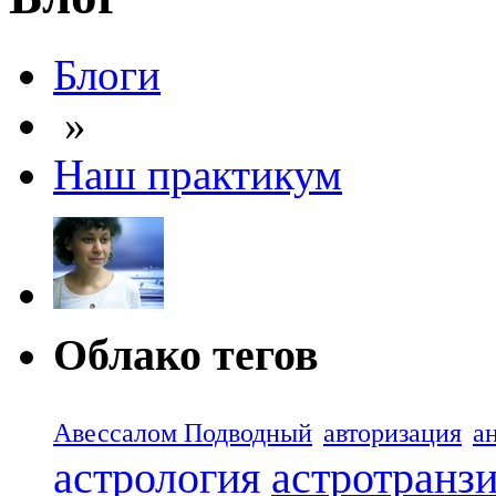
Блоги
»
Наш практикум
Облако тегов
Авессалом Подводный
авторизация
а
астрология
астротранз