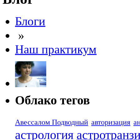
Блоги
»
Наш практикум
Облако тегов
Авессалом Подводный
авторизация
а
астрология
астротранз