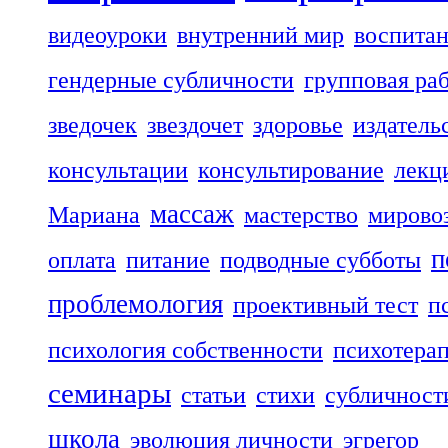
видеоуроки
внутренний мир
воспита
гендерные субличности
групповая ра
зведочек
звездочет
здоровье
издатель
консультации
консультирование
лекц
массаж
Мариана
мастерство
мирово
п
оплата
питание
подводные субботы
проблемология
проективный тест
п
психология собственности
психотера
семинары
статьи
стихи
субличност
школа
эволюция личности
эгрегор