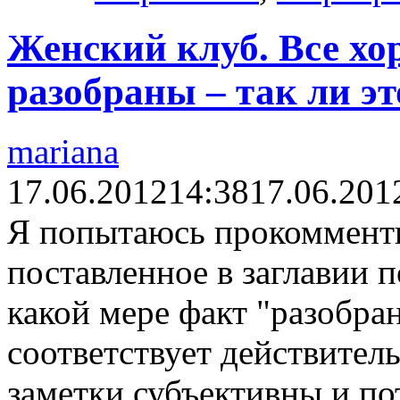
Женский клуб. Все х
разобраны – так ли эт
mariana
17.06.2012
14:38
17.06.201
Я попытаюсь прокомменти
поставленное в заглавии п
какой мере факт "разобр
соответствует действитель
заметки субъективны и по