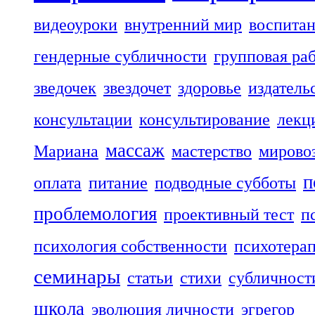
видеоуроки
внутренний мир
воспита
гендерные субличности
групповая ра
зведочек
звездочет
здоровье
издатель
консультации
консультирование
лекц
массаж
Мариана
мастерство
мирово
п
оплата
питание
подводные субботы
проблемология
проективный тест
п
психология собственности
психотера
семинары
статьи
стихи
субличност
школа
эволюция личности
эгрегор