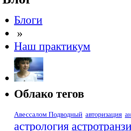
Блоги
»
Наш практикум
Облако тегов
Авессалом Подводный
авторизация
а
астрология
астротранз