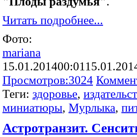
"Плоды раздумья"
.
Читать подробнее...
Фото:
mariana
15.01.2014
00:01
15.01.201
Просмотров:
3024
Коммен
Теги:
здоровье
,
издательс
миниатюры
,
Мурлыка
,
пи
Астротранзит. Сенсити