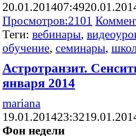
20.01.2014
07:49
20.01.201
Просмотров:
2101
Коммен
Теги:
вебинары
,
видеоуро
обучение
,
семинары
,
шко
Астротранзит. Сенсити
января 2014
mariana
19.01.2014
23:32
19.01.201
Фон недели