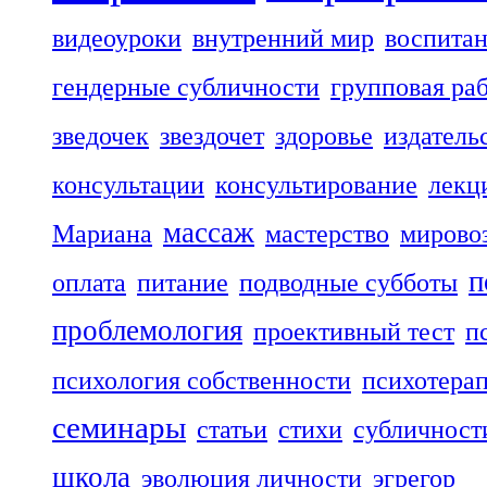
видеоуроки
внутренний мир
воспита
гендерные субличности
групповая ра
зведочек
звездочет
здоровье
издатель
консультации
консультирование
лекц
массаж
Мариана
мастерство
мирово
п
оплата
питание
подводные субботы
проблемология
проективный тест
п
психология собственности
психотера
семинары
статьи
стихи
субличност
школа
эволюция личности
эгрегор