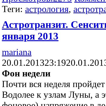
Теги:
астрология
,
астротр
Астротранзит. Сенсити
января 2013
mariana
20.01.2013
23:19
20.01.201
Фон недели
Почти вся неделя пройдет
Водолее к узлам Луны, а э
фоновое) напряжение в де