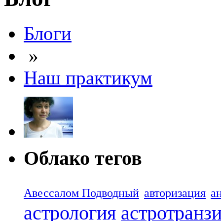
Блоги
»
Наш практикум
Облако тегов
Авессалом Подводный
авторизация
а
астрология
астротранз