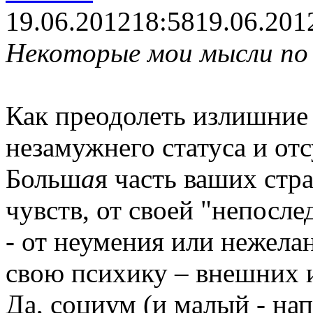
19.06.2012
18:58
19.06.201
Некоторые мои мысли по 
Как преодолеть излишние 
незамужнего статуса и отс
Больш
а
я часть ваших стр
чувств, от своей "непосле
- от неумения или нежела
свою психику – внешних 
Да, социум (и малый - нап