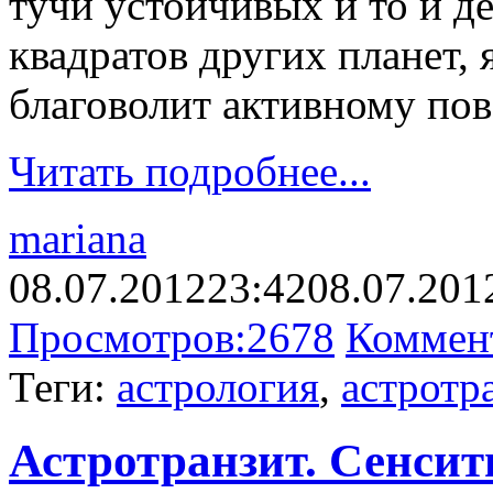
тучи устойчивых и то и 
квадратов других планет, 
благоволит активному по
Читать подробнее...
mariana
08.07.2012
23:42
08.07.201
Просмотров:
2678
Коммен
Теги:
астрология
,
астротр
Астротранзит. Сенсит