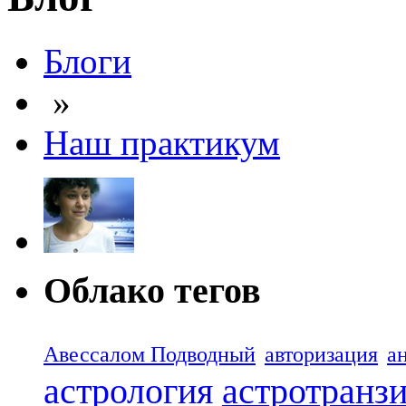
Блоги
»
Наш практикум
Облако тегов
Авессалом Подводный
авторизация
а
астрология
астротранз