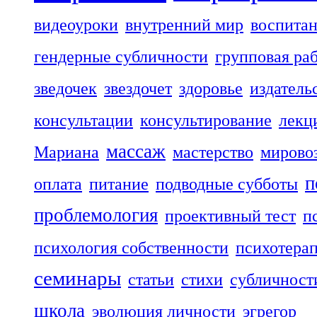
видеоуроки
внутренний мир
воспита
гендерные субличности
групповая ра
зведочек
звездочет
здоровье
издатель
консультации
консультирование
лекц
массаж
Мариана
мастерство
мирово
п
оплата
питание
подводные субботы
проблемология
проективный тест
п
психология собственности
психотера
семинары
статьи
стихи
субличност
школа
эволюция личности
эгрегор