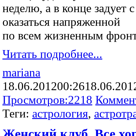
неделю, а в конце задует 
оказаться напряженной
по всем жизненным фрон
Читать подробнее...
mariana
18.06.2012
00:26
18.06.201
Просмотров:
2218
Коммен
Теги:
астрология
,
астротр
Женский клуб. Все х