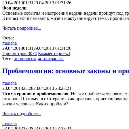
29.04.2013
01:31
29.04.2013 01:31:26
Фон недели
Основные события и настроения недели недели пройдут под три
Этот аспект вызывает к жизни и актуализирует темы, прописанн
Читать подробнее...
Фото:
mariana
29.04.2013
01:31
29.04.2013 01:31:26
Просмотров:
3074
Комментариев:
3
Теги:
астрология
,
астротранзит
Проблемология: основные законы и п
mariana
23.04.2013
23:28
23.04.2013 23:28:21
Психотерапия и проблемология
. Не все проблемы человека м
похорон. Поэтому психотерапия как практика, ориентированна
жизни человека. Каких проблем?
Читать подробнее...
mariana
23.04.2013
23:28
23.04.2013 23:28:21