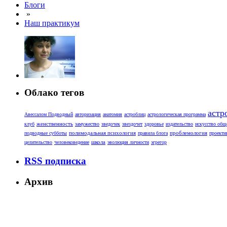
Блоги
»
Наш практикум
Облако тегов
астр
Авессалом Подводный
авторизация
анатомия
астроблиц
астрологическая программа
женственность
клуб
замужество
зведочек
звездочет
здоровье
издательство
искусство общ
полимодальная психология
проблемология
подводные субботы
правила блога
проекти
школа
целительство
человековедение
эволюция личности
эгрегор
RSS подписка
Архив