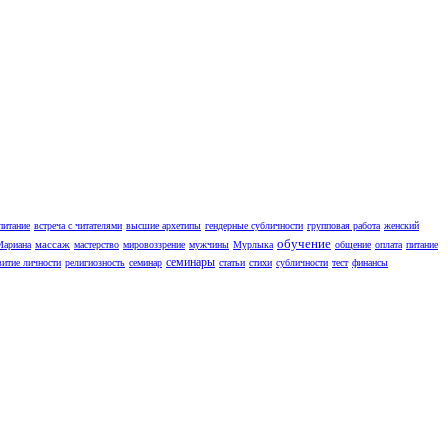
питание
встреча с читателями
высшие архетипы
гендерные субличности
групповая работа
женский
обучение
массаж
Мариана
мастерство
мировоззрение
мужчины
Мурлыка
общение
оплата
питание
семинары
витие личности
религиозность
семинар
статьи
стихи
субличности
тест
финансы