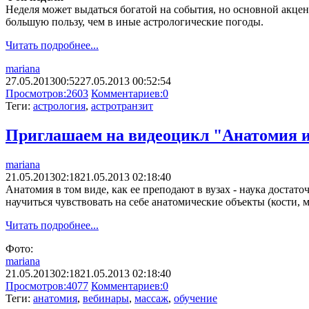
Неделя может выдаться богатой на события, но основной акцен
большую пользу, чем в иные астрологические погоды.
Читать подробнее...
mariana
27.05.2013
00:52
27.05.2013 00:52:54
Просмотров:
2603
Комментариев:
0
Теги:
астрология
,
астротранзит
Приглашаем на видеоцикл "Анатомия 
mariana
21.05.2013
02:18
21.05.2013 02:18:40
Анатомия в том виде, как ее преподают в вузах - наука доста
научиться чувствовать на себе анатомические объекты (кости, 
Читать подробнее...
Фото:
mariana
21.05.2013
02:18
21.05.2013 02:18:40
Просмотров:
4077
Комментариев:
0
Теги:
анатомия
,
вебинары
,
массаж
,
обучение