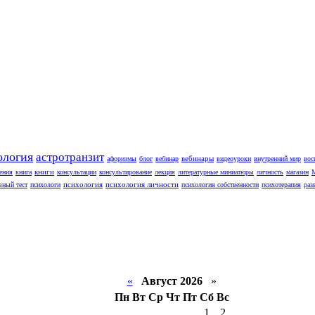
ология
астротранзит
вебинары
афоризмы
блог
вебинар
видеоуроки
внутренний мир
вос
книги
ения
книга
консультации
консультирование
лекция
литературные миниатюры
личность
магазин
психология
психология личности
вный тест
психологи
психология собственности
психотерапия
раз
«
Август 2026
»
Пн
Вт
Ср
Чт
Пт
Сб
Вс
1
2