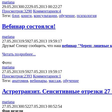
mariana
29.05.2013
00:22
29.05.2013 00:22:27
Просмотров:
3290
Комментариев:
4
Теги:
блог
,
книги
,
консультации
,
обучение
,
психология
Вебинар состоялся!
mariana
27.05.2013
19:59
27.05.2013 19:59:17
Друзья! Спешу сообщить, что наш
вебинар "Череп: лицевые 
Читать подробнее...
Фото:
mariana
27.05.2013
19:59
27.05.2013 19:59:17
Просмотров:
2393
Комментариев:
1
Теги:
анатомия
,
вебинары
,
массаж
,
обучение
Астротранзит. Сенситивные отрезки 27 
mariana
27.05.2013
00:52
27.05.2013 00:52:54
Фон недели