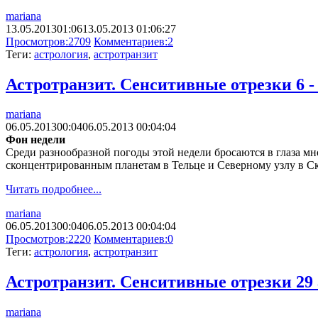
mariana
13.05.2013
01:06
13.05.2013 01:06:27
Просмотров:
2709
Комментариев:
2
Теги:
астрология
,
астротранзит
Астротранзит. Сенситивные отрезки 6 - 
mariana
06.05.2013
00:04
06.05.2013 00:04:04
Фон недели
Среди разнообразной погоды этой недели бросаются в глаза мн
сконцентрированным планетам в Тельце и Северному узлу в С
Читать подробнее...
mariana
06.05.2013
00:04
06.05.2013 00:04:04
Просмотров:
2220
Комментариев:
0
Теги:
астрология
,
астротранзит
Астротранзит. Сенситивные отрезки 29 а
mariana