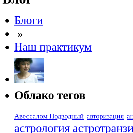
Блоги
»
Наш практикум
Облако тегов
Авессалом Подводный
авторизация
а
астрология
астротранз