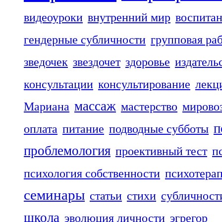
видеоуроки
внутренний мир
воспита
гендерные субличности
групповая ра
зведочек
звездочет
здоровье
издатель
консультации
консультирование
лекц
массаж
Мариана
мастерство
мирово
п
оплата
питание
подводные субботы
проблемология
проективный тест
п
психология собственности
психотера
семинары
статьи
стихи
субличност
школа
эволюция личности
эгрегор