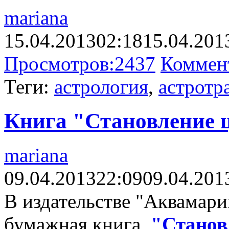
mariana
15.04.2013
02:18
15.04.201
Просмотров:
2437
Коммен
Теги:
астрология
,
астротр
Книга "Становление ц
mariana
09.04.2013
22:09
09.04.201
В издательстве "Аквамари
бумажная книга
"Станов