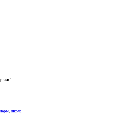
уроки"
:
нары
,
школа