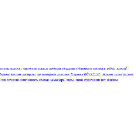
питание
встреча с читателями
высшие архетипы
гендерные субличности
групповая работа
женский
обучение
массаж
Мариана
мастерство
мировоззрение
мужчины
Мурлыка
общение
оплата
питание
семинары
витие личности
религиозность
семинар
статьи
стихи
субличности
тест
финансы