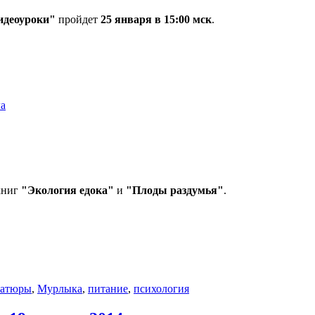
идеоуроки"
пройдет
25 января в 15:00 мск
.
а
книг
"Экология едока"
и
"Плоды раздумья"
.
иатюры
,
Мурлыка
,
питание
,
психология