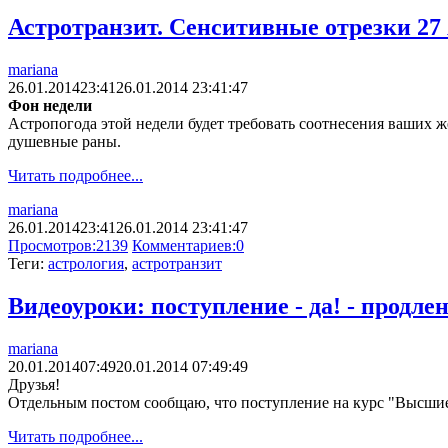
Астротранзит. Сенситивные отрезки 27 
mariana
26.01.2014
23:41
26.01.2014 23:41:47
Фон недели
Астропогода этой недели будет требовать соотнесения ваших ж
душевные раны.
Читать подробнее...
mariana
26.01.2014
23:41
26.01.2014 23:41:47
Просмотров:
2139
Комментариев:
0
Теги:
астрология
,
астротранзит
Видеоуроки: поступление - да! - продлен
mariana
20.01.2014
07:49
20.01.2014 07:49:49
Друзья!
Отдельным постом сообщаю, что поступление на курс "Высшие
Читать подробнее...