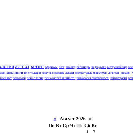
ология
астротранзит
вебинары
афоризмы
блог
вебинар
видеоуроки
внутренний мир
вос
книги
ения
книга
консультации
консультирование
лекция
литературные миниатюры
личность
магазин
психология
психология личности
вный тест
психологи
психология собственности
психотерапия
раз
«
Август 2026
»
Пн
Вт
Ср
Чт
Пт
Сб
Вс
1
2