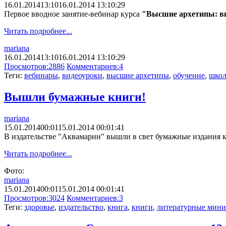
16.01.2014
13:10
16.01.2014 13:10:29
Первое вводное занятие-вебинар курса
"Высшие архетипы: в
Читать подробнее...
mariana
16.01.2014
13:10
16.01.2014 13:10:29
Просмотров:
2886
Комментариев:
4
Теги:
вебинары
,
видеоуроки
,
высшие архетипы
,
обучение
,
школ
Вышли бумажные книги!
mariana
15.01.2014
00:01
15.01.2014 00:01:41
В издательстве "Аквамарин" вышли в свет бумажные издания 
Читать подробнее...
Фото:
mariana
15.01.2014
00:01
15.01.2014 00:01:41
Просмотров:
3024
Комментариев:
3
Теги:
здоровье
,
издательство
,
книга
,
книги
,
литературные мин