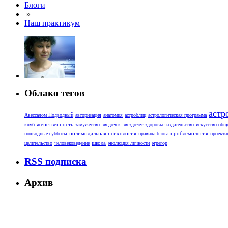
Блоги
»
Наш практикум
Облако тегов
астр
Авессалом Подводный
авторизация
анатомия
астроблиц
астрологическая программа
женственность
клуб
замужество
зведочек
звездочет
здоровье
издательство
искусство общ
полимодальная психология
проблемология
подводные субботы
правила блога
проекти
школа
целительство
человековедение
эволюция личности
эгрегор
RSS подписка
Архив