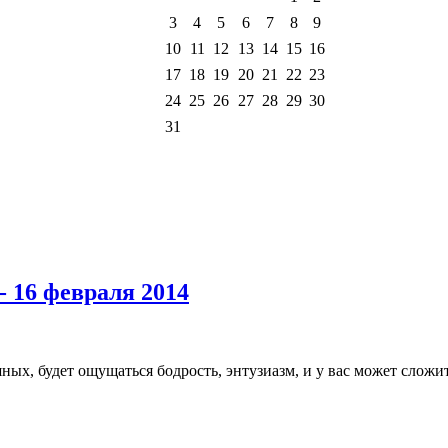
3
4
5
6
7
8
9
10
11
12
13
14
15
16
17
18
19
20
21
22
23
24
25
26
27
28
29
30
31
- 16 февраля 2014
ых, будет ощущаться бодрость, энтузиазм, и у вас может сложит