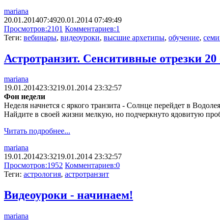
mariana
20.01.2014
07:49
20.01.2014 07:49:49
Просмотров:
2101
Комментариев:
1
Теги:
вебинары
,
видеоуроки
,
высшие архетипы
,
обучение
,
семи
Астротранзит. Сенситивные отрезки 20 
mariana
19.01.2014
23:32
19.01.2014 23:32:57
Фон недели
Неделя начнется с яркого транзита - Солнце перейдет в Водоле
Найдите в своей жизни мелкую, но подчеркнуто ядовитую про
Читать подробнее...
mariana
19.01.2014
23:32
19.01.2014 23:32:57
Просмотров:
1952
Комментариев:
0
Теги:
астрология
,
астротранзит
Видеоуроки - начинаем!
mariana