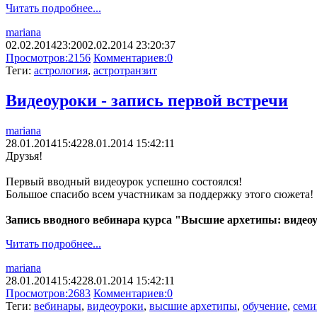
Читать подробнее...
mariana
02.02.2014
23:20
02.02.2014 23:20:37
Просмотров:
2156
Комментариев:
0
Теги:
астрология
,
астротранзит
Видеоуроки - запись первой встречи
mariana
28.01.2014
15:42
28.01.2014 15:42:11
Друзья!
Первый вводный видеоурок успешно состоялся!
Большое спасибо всем участникам за поддержку этого сюжета!
Запись вводного вебинара курса "Высшие архетипы: видео
Читать подробнее...
mariana
28.01.2014
15:42
28.01.2014 15:42:11
Просмотров:
2683
Комментариев:
0
Теги:
вебинары
,
видеоуроки
,
высшие архетипы
,
обучение
,
семи