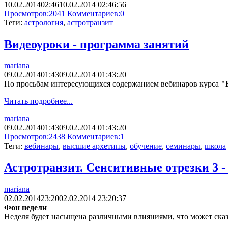
10.02.2014
02:46
10.02.2014 02:46:56
Просмотров:
2041
Комментариев:
0
Теги:
астрология
,
астротранзит
Видеоуроки - программа занятий
mariana
09.02.2014
01:43
09.02.2014 01:43:20
По просьбам интересующихся содержанием вебинаров курса
"
Читать подробнее...
mariana
09.02.2014
01:43
09.02.2014 01:43:20
Просмотров:
2438
Комментариев:
1
Теги:
вебинары
,
высшие архетипы
,
обучение
,
семинары
,
школа
Астротранзит. Сенситивные отрезки 3 -
mariana
02.02.2014
23:20
02.02.2014 23:20:37
Фон недели
Неделя будет насыщена различными влияниями, что может сказ