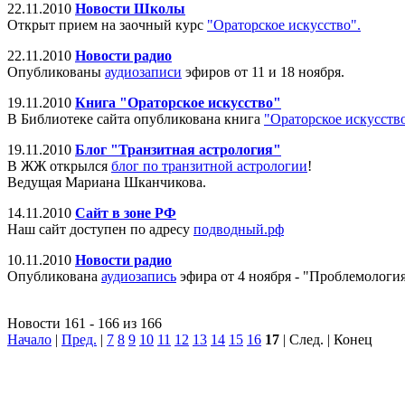
22.11.2010
Новости Школы
Открыт прием на заочный курс
"Ораторское искусство".
22.11.2010
Новости радио
Опубликованы
аудиозаписи
эфиров от 11 и 18 ноября.
19.11.2010
Книга "Ораторское искусство"
В Библиотеке сайта опубликована книга
"Ораторское искусств
19.11.2010
Блог "Транзитная астрология"
В ЖЖ открылся
блог по транзитной астрологии
!
Ведущая Мариана Шканчикова.
14.11.2010
Сайт в зоне РФ
Наш сайт доступен по адресу
подводный.рф
10.11.2010
Новости радио
Опубликована
аудиозапись
эфира от 4 ноября - "Проблемология
Новости 161 - 166 из 166
Начало
|
Пред.
|
7
8
9
10
11
12
13
14
15
16
17
| След. | Конец