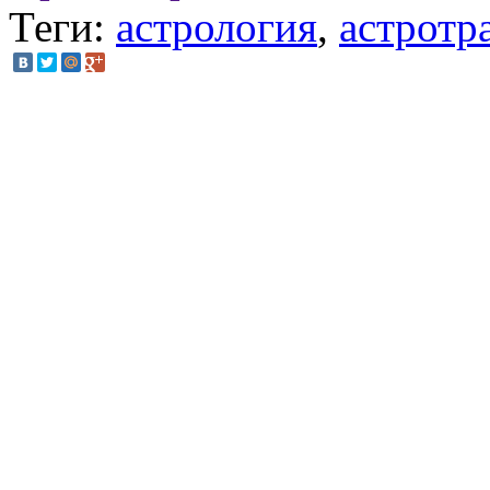
Теги:
астрология
,
астротр