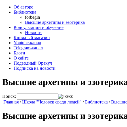
Об авторе
Библиотека
forbegin
Высшие архетипы и эзотерика
Консультации и обучение
Новости
Книжный магазин
Youtube-канал
Telegram-канал
Блоги
О сайте
Подводный Оракул
Подписка на новости
Высшие архетипы и эзотерик
Поиск:
Главная
/
Школа "Человек среди людей"
/
Библиотека
/
Высшие 
Высшие архетипы и эзотерик