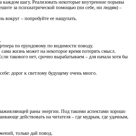
на каждом шагу. Реализовать некоторые внутренние порывы
спешите за психиатрической помощью (ни себе, ни людям) –
нь вокруг – попробуйте ее нащупать.
.
артнера по ерундовому по видимости поводу.
о сама жизнь может на некоторое время потерять смысл.
Если такового нет, срочно вырабатываем – для начала хотя бы
себе: дорог к светлому будущему очень много.
 заживляющей раны энергии. Под такими аспектами хорошо
каивающе действовать на читателя – где мудрым, где удачным,
жений, только дай повод.