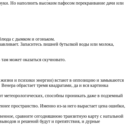
в руки. Но наполнить высоким пафосом перекраивание дачи или
 блюда с дымком и огоньком.
авливает. Запаситесь лишней бутылкой воды или молока,
 там может оказаться скучновато.
ей жизни и психики энергии) встают в оппозицию и замыкаются
 Венера обрастает тремя квадратами, да и вся картинка
 от метеорологических, способны проникать даже в подземный
реннее пространство. Именно из-за него вырастает цена ошибки,
ственное, сравните сегодняшнюю транзитную карту с натальной
выводов и решений будут и препятствия, и дурные