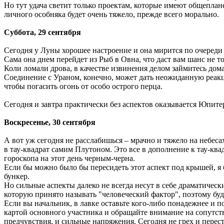
Но тут удача светит только проектам, которые имеют общеплан
личного особняка будет очень тяжело, прежде всего морально.
Суббота, 29 сентября
Сегодня у Луны хорошее настроение и она мирится по очереди
Сама она днем перейдет из Рыб в Овна, что даст вам шанс не т
Коли ломали дрова, в качестве извинения делом займитесь дом
Соединение с Ураном, конечно, может дать неожиданную реакц
чтобы погасить огонь от особо острого перца.
Сегодня и завтра практически без аспектов оказывается Юпите
Воскресенье, 30 сентября
А вот уж сегодня не расслабишься – мрачно и тяжело на небес
в тау-квадрат самим Плутоном. Это все в дополнение к тау-ква
гороскопа на этот день черным-черна.
Если бы можно было бы пересидеть этот аспект под крышей, я 
бункер.
Но сильные аспекты далеко не всегда несут в себе драматическ
которую принято называть "человеческий фактор", поэтому бу
Если вы начальник, в лавке оставьте кого-либо понадежнее и 
картой основного участника и обращайте внимание на сопутст
предчувствия, и сильные напряжения. Сегодня не грех и перес