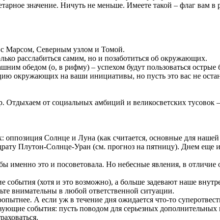
етарное значение. Ничуть не меньше. Имеете такой – флаг вам 
 с Марсом, Северным узлом и Томой.
олько расслабиться самим, но и позаботиться об окружающих.
ашним обедом (о, в рифму) – успехом будут пользоваться острые
ию окружающих на ваши инициативы, но пусть это вас не остан
р. Отдыхаем от социальных амбиций и великосветских тусовок –
ах: оппозиция Солнце и Луна (как считается, основные для наш
драту Плутон-Солнце-Уран (см. прогноз на пятницу). Днем еще и
бы именно это и посоветовала. Но небесные явления, в отличие
ие события (хотя и это возможно), а больше задевают наше внут
дьте внимательны в любой ответственной ситуации.
поопытнее. А если уж в течение дня ожидается что-то суперотве
вующие события: пусть поводом для серьезных дополнительных 
траховаться.