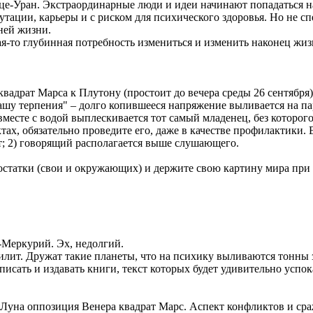
лнце-Уран. Экстраординарные люди и идеи начинают попадаться 
епутации, карьеры и c риском для психического здоровья. Но не 
ней жизни.
ая-то глубинная потребность измениться и изменить наконец жиз
адрат Марса к Плутону (простоит до вечера среды 26 сентября)
ашу терпения" – долго копившееся напряжение выливается на п
вместе с водой выплескивается тот самый младенец, без которог
тах, обязательно проведите его, даже в качестве профилактики. 
от; 2) говорящий располагается выше слушающего.
остатки (свои и окружающих) и держите свою картину мира при 
Меркурий. Эх, недолгий.
илит. Дружат такие планеты, что на психику выливаются тонны
писать и издавать книги, текст которых будет удивительно успо
 Луна оппозиция Венера квадрат Марс. Аспект конфликтов и сра