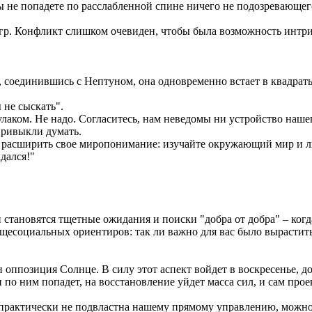
ы не попадете по расслабленной спине ничего не подозревающег
гр. Конфликт слишком очевиден, чтобы была возможность интриг
 соединившись с Нептуном, она одновременно встает в квадраты 
 не сыскать".
лаком. Не надо. Согласитесь, нам неведомы ни устройство нашег
привыкли думать.
асширить свое миропонимание: изучайте окружающий мир и люде
адался!"
тановятся тщетные ожидания и поиски "добра от добра" – когда
бщесоциальных ориентиров: так ли важно для вас было вырастить
н оппозиция Солнце. В силу этот аспект войдет в воскресенье, д
о ним попадет, на восстановление уйдет масса сил, и сам проек
х практически не подвластна нашему прямому управлению, можн