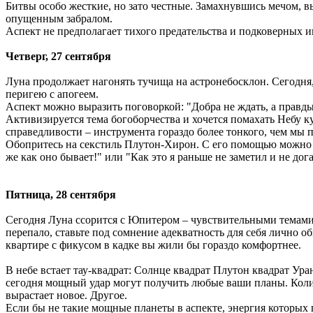
Битвы особо жесткие, но зато честные. Замахнувшись мечом, в
опущенным забралом.
Аспект не предполагает тихого предательства и подковерных и
Четверг, 27 сентября
Луна продолжает нагонять тучища на астронебосклон. Сегодня,
перигею с апогеем.
Аспект можно выразить поговоркой: "Добра не ждать, а правды
Активизируется тема богоборчества и хочется помахать Небу ку
справедливости – инструмента гораздо более тонкого, чем мы 
Обопритесь на секстиль Плутон-Хирон. С его помощью можно р
же как оно бывает!" или "Как это я раньше не заметил и не дог
Пятница, 28 сентября
Сегодня Луна ссорится с Юпитером – чувствительными темами с
перепало, ставьте под сомнение адекватность для себя лично о
квартире с фикусом в кадке вы жили бы гораздо комфортнее.
В небе встает тау-квадрат: Солнце квадрат Плутон квадрат Ура
сегодня мощный удар могут получить любые ваши планы. Коли п
вырастает новое. Другое.
Если бы не такие мощные планеты в аспекте, энергия которы