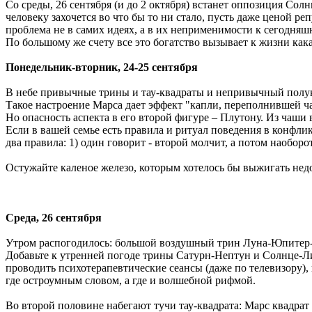
Со среды, 26 сентября (и до 2 октября) встанет оппозиция Со
человеку захочется во что бы то ни стало, пусть даже ценой р
проблема не в самих идеях, а в их неприменимости к сегодняш
По большому же счету все это богатство вызывает к жизни как
Понедельник-вторник, 24-25 сентября
В небе привычные трины и тау-квадраты и непривычный полукв
Такое настроение Марса дает эффект "капли, переполнившей ч
Но опасность аспекта в его второй фигуре – Плутону. Из чаши 
Если в вашей семье есть правила и ритуал поведения в конфлик
два правила: 1) один говорит - второй молчит, а потом наобор
Остужайте каленое железо, которым хотелось бы выжигать нед
Среда, 26 сентября
Утром распогодилось: большой воздушный трин Луна-Юпитер-
Добавьте к утренней погоде трины Сатурн-Нептун и Солнце-Л
проводить психотерапевтические сеансы (даже по телевизору), 
где остроумным словом, а где и волшебной рифмой.
Во второй половине набегают тучи тау-квадрата: Марс квадрат