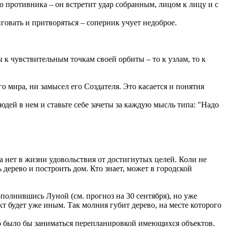
о противника – он встретит удар собранным, лицом к лицу и с
овать и притворяться – соперник учует недоброе.
к чувствительным точкам своей орбиты – то к узлам, то к
о мира, ни замысел его Создателя. Это касается и понятия
й в нем и ставьте себе зачеты за каждую мысль типа: "Надо
 нет в жизни удовольствия от достигнутых целей. Коли не
 дерево и построить дом. Кто знает, может в городской
ополнившись Луной (см. прогноз на 30 сентября), но уже
т будет уже иным. Так молния губит дерево, на месте которого
о было бы заниматься перепланировкой имеющихся объектов.