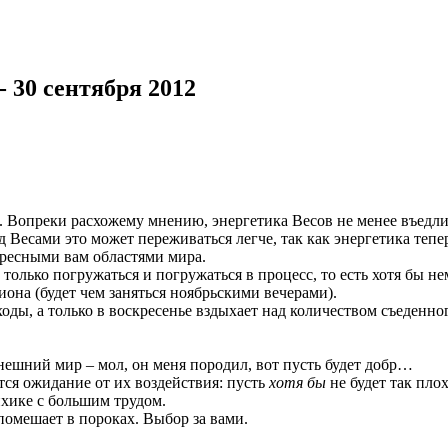
 30 сентября 2012
. Вопреки расхожему мнению, энергетика Весов не менее въедлив
 Весами это может переживаться легче, так как энергетика тепе
ересными вам областями мира.
 только погружаться и погружаться в процесс, то есть хотя бы н
она (будет чем заняться ноябрьскими вечерами).
оды, а только в воскресенье вздыхает над количеством съеденно
нешний мир – мол, он меня породил, вот пусть будет добр…
тся ожидание от их воздействия: пусть
хотя бы
не будет так пло
ихике с большим трудом.
омешает в пороках. Выбор за вами.