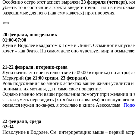
Особенно остро этот аспект выражен
23 февраля (четверг)
, к
убьете, то в состояние аффекта введете точно – или в нем окаж
разрешимые для него (как ему кажется) противоречия.
***
20 февраля, понедельник
01:00-07:00
Луна в Водолее квадратом к Томе и Лилит. Осьминог выпускает 
хочет – как будто. На самом деле оно чувствует мир и осмысляе
21-22 февраля, вторник-среда
Луна начинает свое путешествие (с 09:00 вторника) по астрофа
Меркурий
(до 21:00 среды, 23 февраля).
Роль подсознания во многих аспектах вашей жизни усилится и н
понимать их мотивы, да и само свое поведение.
Однако именно эти ваши проявления помогут (при желании и в
язык и уметь переводить (хотя бы со словарем) основную лексик
оказался нужен по-за-рез, я отсылаю к книге Авессалома
"Подсо
22 февраля, среда
02:34
Новолуние в Водолее. См. интерпретацию выше – первый астр