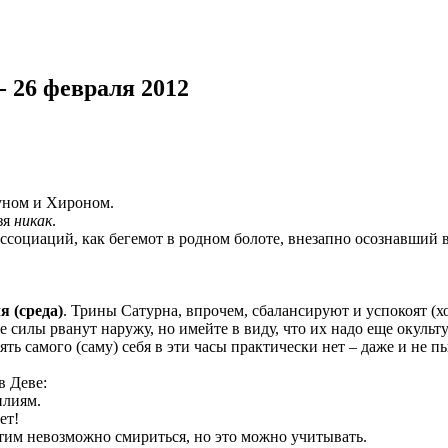
- 26 февраля 2012
уном и Хироном.
зя
никак
.
ассоциаций, как бегемот в родном болоте, внезапно осознавший
я (среда)
. Трины Сатурна, впрочем, сбалансируют и успокоят (х
силы рванут наружу, но имейте в виду, что их надо еще окультур
 самого (саму) себя в эти часы практически нет – даже и не пы
в Деве:
илиям.
ет!
этим невозможно смириться, но это можно учитывать.