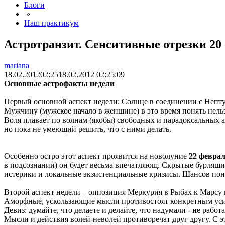
Блоги
»
Наш практикум
Астротранзит. Сенситивные отрезки 20 
mariana
18.02.2012
02:25
18.02.2012 02:25:09
Основные астрофакты недели
Первый основной аспект недели: Солнце в соединении с Непт
Мужчину (мужское начало в женщине) в это время понять нель
Воля плавает по волнам (якобы) свободных и парадоксальных 
но пока не умеющий решить, что с ними делать.
Особенно остро этот аспект проявится на новолуние
22 феврал
в подсознании) он будет весьма впечатляющ. Скрытые бурлящие 
истерики и локальные экзистенциальные кризисы. Шансов понять
Второй аспект недели – оппозиция Меркурия в Рыбах к Марсу 
Аморфные, ускользающие мысли противостоят конкретным ус
Девиз: думайте, что делаете и делайте, что надумали -
не
работа
Мысли и действия волей-неволей противоречат друг другу. С 