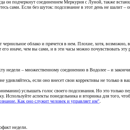
огда он подчеркнут соединением Меркурия с Луной, также встающ
етесь сами. Если без шуток: подсознание в этот день не шалит –
чернильное облако и прячется в нем. Плохие, хотя, возможно, в
т его иначе, чем вы сами, и в эти часы можно почувствовать эту 
кту недели – множественному соединению в Водолее – и закончит
е удивляйтесь, если оно внесет свои коррективы не только в ваш
нимании) услышать голос своего подсознания. Но это только пе
у. Используйте аспекты понедельника и вторника для того, чтобы
знание. Как оно служит человек и управляет им"
.
офакт недели.