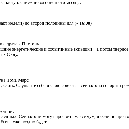
 с наступлением нового лунного месяца.
факт недели) до второй половины для
(~ 16:00)
 квадрате к Плутону.
внешние энергетические и событийные вспышки – а потом тверд
т к Овну.
уна-Тома-Марс.
о сделать. Слушайте себя и свою совесть – сейчас она говорит гро
озиции.
енных. Сейчас они могут проявить максимум, и если не проявят
быть, уже поздно будет.