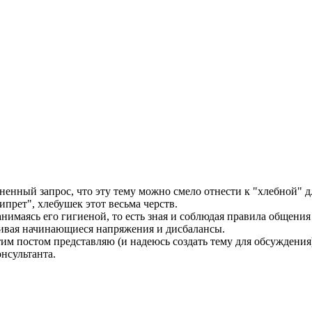
нный запрос, что эту тему можно смело отнести к "хлебной" дл
ипрет", хлебушек этот весьма черств.
анимаясь его гигиеной, то есть зная и соблюдая правила общения
живая начинающиеся напряжения и дисбалансы.
тим постом представляю (и надеюсь создать тему для обсуждения
нсультанта.