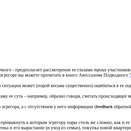
чного - предполагает рассмотрение ее глазами
троих
участников:
б эгрегоре вы можете прочитать в книге Авессалома Подводного
в ситуации может (порой весьма существенно) ошибаться в ее оц
у ее суть – например, образно говоря, считать происходящее ме
эгрегора, а с отсутствием у него информации (
feedback
обратной
привыкнуть к которым эгрегору пары столь же сложно, как и ее
нка и его вырастание (и уход из семьи), покупка новой квартиры