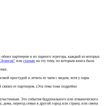
 обоих партнеров и их парного эгрегора, каждый из которых
"Эгрегор"
или
статьях
на эту тему, по которым книга была
енке.
лкой простудой и лечить ее чаем с медом, хотя у пары
 связи) от партнеров. (Эта тема тоже подробно
 участникам. Это события буддхиального или атманического
, дома, переезд семьи в другой город или страну, или смена