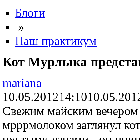
Блоги
»
Наш практикум
Кот Мурлыка предста
mariana
10.05.2012
14:10
10.05.201
Свежим майским вечером 
мрррмолоком заглянул кот
пустыми лапами - он прин