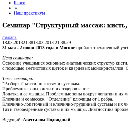
Блоги
»
Наш практикум
Семинар "Структурный массаж: кисть, 
mariana
18.03.2013
21:38
18.03.2013 21:38:29
31 мая - 2 июня 2013 года в Москве
пройдет трехдневный уч
Цели семинара:
Освоение учащимися основных анатомических структур кисти,
с помощью аметистовых щеток и кварцевых монокристаллов. О
Темы семинара:
"Разборка" кисти по костям и суставам.
Проблемные зоны кисти и их оздоровление.
Лопатка и ее мышцы. Проблемные зоны вокруг лопатки и их 
Ключица и ее массаж. "Отделение" ключицы от 1 ребра.
Ключично-лопаточный и ключично-грудинный суставы и их ч
Таз и тазобедренные суставы и их мышцы. Диагностика проблемн
Ведущий:
Авессалом Подводный