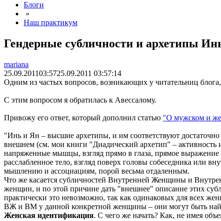
Блоги
»
Наш практикум
Гендерные субличности и архетипы Ин
mariana
25.09.2011
03:57
25.09.2011 03:57:14
Одним из частых вопросов, возникающих у читательниц блога,
С этим вопросом я обратилась к Авессалому.
Привожу его ответ, который дополнил статью
"О мужском и же
"Инь и Ян – высшие архетипы, и им соответствуют достаточно 
внешнем (см. мои книги "Диадический архетип" – активность 
напряженные мышцы, взгляд прямо в глаза, прямое выражение 
расслабленное тело, взгляд поверх головы собеседника или вн
мышлению и ассоциациям, порой весьма отдаленным.
Что же касается субличностей Внутренней Женщины и Внутрен
женщин, и по этой причине дать "внешнее" описание этих субл
практически это невозможно, так как одинаковых для всех жен
ВЖ и ВМ у данной конкретной женщины – они могут быть най
Женская идентификация
. С чего же начать? Как, не имея об