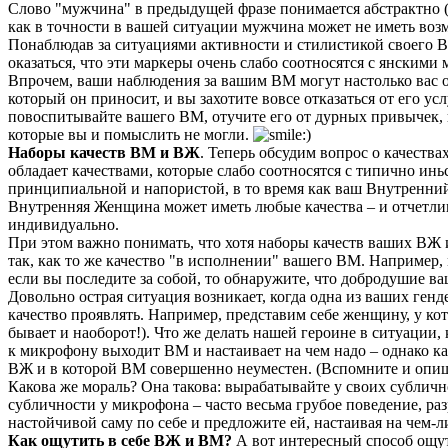
Слово "мужчина" в предыдущей фразе понимается абстрактно (
как в точности в вашей ситуации мужчина может не иметь возм
Понаблюдав за ситуациями активности и стилистикой своего В
оказаться, что эти маркеры очень слабо соотносятся с янскими 
Впрочем, ваши наблюдения за вашим ВМ могут настолько вас ог
который он приносит, и вы захотите вовсе отказаться от его ус
повоспитывайте вашего ВМ, отучите его от дурных привычек, п
которые вы и помыслить не могли.
Наборы качеств ВМ и ВЖ
. Теперь обсудим вопрос о качеств
обладает качествами, которые слабо соотносятся с типично ин
принципиальной и напористой, в то время как ваш Внутренн
Внутренняя Женщина может иметь любые качества – и отчетливо
индивидуально.
При этом важно понимать, что хотя наборы качеств ваших ВЖ и
так, как то же качество "в исполнении" вашего ВМ. Например,
если вы последите за собой, то обнаружите, что добродушие в
Довольно острая ситуация возникает, когда одна из ваших генд
качество проявлять. Например, представим себе женщину, у ко
бывает и наоборот!). Что же делать нашей героине в ситуации,
к микрофону выходит ВМ и настаивает на чем надо – однако к
ВЖ и в которой ВМ совершенно неуместен. (Вспомните и опиш
Какова же мораль? Она такова: вырабатывайте у своих субличн
субличности у микрофона – часто весьма грубое поведение, р
настойчивой саму по себе и предложите ей, настаивая на чем-
Как ощутить в себе ВЖ и ВМ?
А вот интересный способ ощути