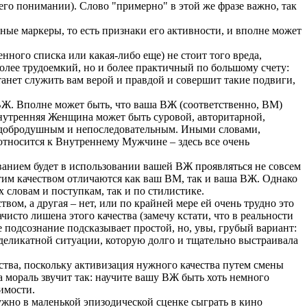
его понимании). Слово "примерно" в этой же фразе важно, так
ые маркеры, то есть признаки его активности, и вполне может
нного списка или какая-либо еще) не стоит того вреда,
 более трудоемкий, но и более практичный по большому счету:
анет служить вам верой и правдой и совершит такие подвиги,
 ВЖ. Вполне может быть, что ваша ВЖ (соответственно, ВМ)
Внутренняя Женщина может быть суровой, авторитарной,
 добродушным и непоследовательным. Иными словами,
относится к Внутреннему Мужчине – здесь все очень
ванием будет в использовании вашей ВЖ проявляться не совсем
этим качеством отличаются как ваш ВМ, так и ваша ВЖ. Однако
 словам и поступкам, так и по стилистике.
ом, а другая – нет, или по крайней мере ей очень трудно это
исто лишена этого качества (замечу кстати, что в реальности
е подсознание подсказывает простой, но, увы, грубый вариант:
 деликатной ситуации, которую долго и тщательно выстраивала
ества, поскольку активизация нужного качества путем смены
 мораль звучит так: научите вашу ВЖ быть хоть немного
имости.
ужно в маленькой эпизодической сценке сыграть в кино