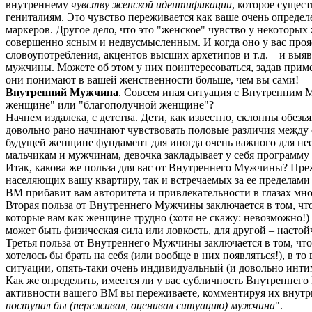
внутреннему
чувству женской идентификации
, которое сущес
гениталиям. Это чувство переживается как ваше очень определ
маркеров. Другое дело, что это "женское" чувство у некоторых 
совершенно ясным и недвусмысленным. И когда оно у вас проя
словоупотребления, акцентов высших архетипов и т.д. – и вы
мужчины. Можете об этом у них поинтересоваться, задав прим
они понимают в вашей женственности больше, чем вы сами!
Внутренний Мужчина
. Совсем иная ситуация с Внутренним Му
женщине" или "благополучной женщине"?
Начнем издалека, с детства. Дети, как известно, склонны обезь
довольно рано начинают чувствовать половые различия между с
будущей женщине фундамент для иногда очень важного для не
мальчикам и мужчинам, девочка закладывает у себя программу
Итак, какова же польза для вас от Внутреннего Мужчины? Пре
населяющих вашу квартиру, так и встречаемых за ее пределами н
ВМ прибавит вам авторитета и привлекательности в глазах мн
Вторая польза от Внутреннего Мужчины заключается в том, чт
которые вам как женщине трудно (хотя не скажу: невозможно!)
может быть физическая сила или ловкость, для другой – настойч
Третья польза от Внутреннего Мужчины заключается в том, чт
хотелось бы брать на себя (или вообще в них появляться!), в 
ситуации, опять-таки очень индивидуальный (и довольно инти
Как же определить, имеется ли у вас субличность Внутреннего 
активности вашего ВМ вы переживаете, комментируя их внутри
поступал бы (переживал, оценивал ситуацию) мужчина
".