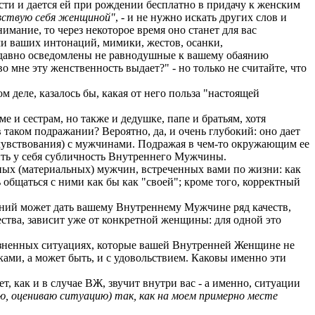
ти и дается ей при рождении бесплатно в придачу к женским
увствую себя женщиной"
, - и не нужно искать других слов и
имание, то через некоторое время оно станет для вас
ми ваших интонаций, мимики, жестов, осанки,
я, давно осведомлены не равнодушные к вашему обаянию
о мне эту женственность выдает?" - но только не считайте, что
м деле, казалось бы, какая от него польза "настоящей
е и сестрам, но также и дедушке, папе и братьям, хотя
таком подражании? Вероятно, да, и очень глубокий: оно дает
чувствования) с мужчинами. Подражая в чем-то окружающим ее
ить у себя субличность Внутреннего Мужчины.
ьных (материальных) мужчин, встреченных вами по жизни: как
ь общаться с ними как бы как "своей"; кроме того, корректный
едний может дать вашему Внутреннему Мужчине ряд качеств,
ества, зависит уже от конкретной женщины: для одной это
жизненных ситуациях, которые вашей Внутренней Женщине не
ками, а может быть, и с удовольствием. Каковы именно эти
, как и в случае ВЖ, звучит внутри вас - а именно, ситуации
аю, оцениваю ситуацию) так, как на моем примерно месте