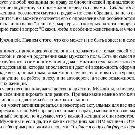
твует у любой женщины по праву ее биологической принадлежнос
енное ощущение, которое можно передать словами: "
Сейчас я ч
женщин осознается смутно и редко – но если обращать на него вн
снится, вы можете соотнести его с определенными особенностя
явить лично ваши "женские" маркеры – о которых, кстати говор
ерно такой вопрос: "Скажи,
когда
я особенно женственна, и
что
в
жчиной. Начнем с того, что его может и не быть вовсе; и в само
янничать, причем девочки склонны подражать не только своей мам
обой и своими родственниками мужского пола. Есть ли смысл в 
е глубокого взаимопонимания и даже эмпатии (телепатического 
 подсознания, которая впоследствии даст ей возможность оформ
жде всего, он дает вам возможность лучше чувствовать натурал
а улице, на работе, в лесу и на автодороге, а также возможност
огих женщин.
о через него вы получаете доступ к архетипу Мужчины, и посл
 в себе инициировать или развить. Причем какие именно это кач
ивость, а для третьей – снисходительность.
о он может активизироваться в некоторых актуальных для вас 
то время как ваш ВМ справится с ними с гораздо меньшими издерж
мный) вопрос, но я думаю, что у каждой женщины они имеются.
Мужчины и если да, то в каких ситуациях ваш ВМ активен? Ответ
 себя примерно такими словами: "
Сейчас я веду себя (пережив