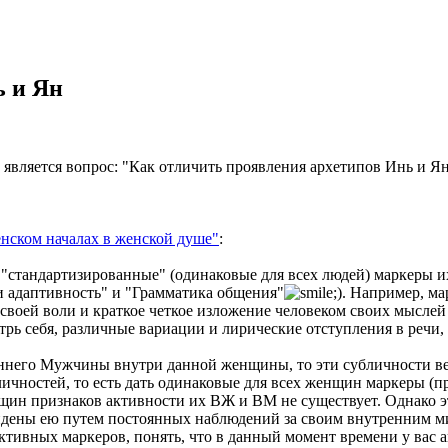
ь и Ян
 является вопрос: "Как отличить проявления архетипов Инь и Я
нском началах в женской душе"
:
"стандартизированные" (одинаковые для всех людей) маркеры их
и адаптивность" и "Грамматика общения"
. Например, ма
своей воли и краткое четкое изложение человеком своих мыслей
утрь себя, различные вариации и лирические отступления в речи
него Мужчины внутри данной женщины, то эти субличности весь
ичностей, то есть дать одинаковые для всех женщин маркеры (пр
щин признаков активности их ВЖ и ВМ не существует. Однако эт
дены ею путем постоянных наблюдений за своим внутренним м
ъективных маркеров, понять, что в данный момент времени у вас