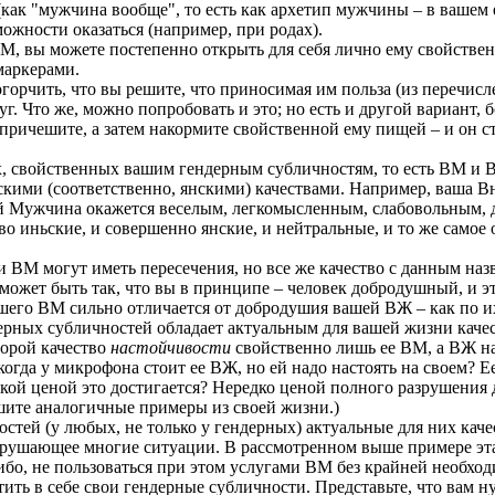
как "мужчина вообще", то есть как архетип мужчины – в вашем 
ожности оказаться (например, при родах).
М, вы можете постепенно открыть для себя лично ему свойственн
маркерами.
орчить, что вы решите, что приносимая им польза (из перечисле
луг. Что же, можно попробовать и это; но есть и другой вариант,
ричешите, а затем накормите свойственной ему пищей – и он ст
ах, свойственных вашим гендерным субличностям, то есть ВМ и
ьскими (соответственно, янскими) качествами. Например, ваша 
ий Мужчина окажется веселым, легкомысленным, слабовольным,
 иньские, и совершенно янские, и нейтральные, и то же самое 
 ВМ могут иметь пересечения, но все же качество с данным наз
 может быть так, что вы в принципе – человек добродушный, и 
ашего ВМ сильно отличается от добродушия вашей ВЖ – как по их
ерных субличностей обладает актуальным для вашей жизни качеств
торой качество
настойчивости
свойственно лишь ее ВМ, а ВЖ нач
 когда у микрофона стоит ее ВЖ, но ей надо настоять на своем? Е
акой ценой это достигается? Нередко ценой полного разрушения
ите аналогичные примеры из своей жизни.)
остей (у любых, не только у гендерных) актуальные для них кач
азрушающее многие ситуации. В рассмотренном выше примере эта
либо, не пользоваться при этом услугами ВМ без крайней необход
ть в себе свои гендерные субличности. Представьте, что вам н