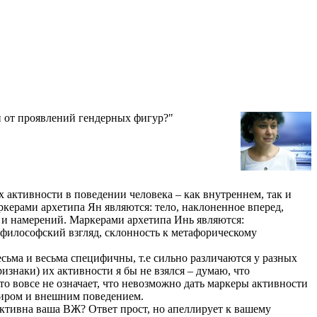
н от проявлений гендерных фигур?"
 активности в поведении человека – как внутреннем, так и
ркерами архетипа Ян являются: тело, наклоненное вперед,
 и намерений. Маркерами архетипа Инь являются:
, философский взгляд, склонность к метафорическому
ма и весьма специфичны, т.е сильно различаются у разных
изнаки) их активности я бы не взялся – думаю, что
о вовсе не означает, что невозможно дать маркеры активности
иром и внешним поведением.
 активна ваша ВЖ? Ответ прост, но апеллирует к вашему