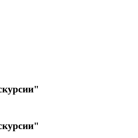
скурсии"
скурсии"