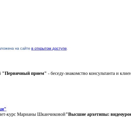
ыложена на сайте
в открытом доступе
.
й
"Первичный прием"
- беседу-знакомство консультанта и клиен
ки"
рнет-курс Марианы Шканчиковой
"Высшие архетипы: видеоуро