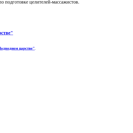
по подготовке целителей-массажистов.
рстве"
Подводном царстве"
.