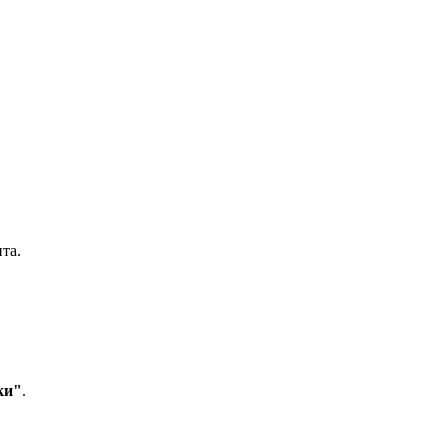
та.
ки"
.