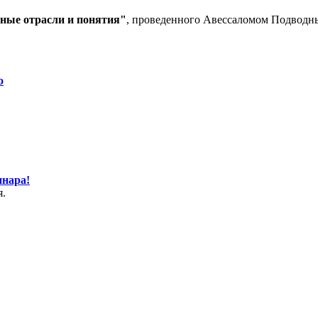
вные отрасли и понятия"
, проведенного Авессаломом Подводны
о
инара!
я.