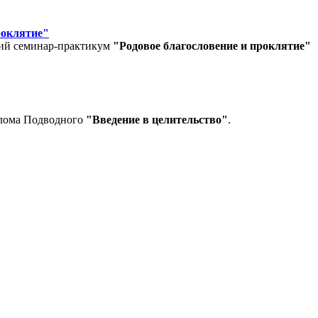
роклятие"
кий семинар-практикум
"Родовое благословение и проклятие"
алома Подводного
"Введение в целительство"
.