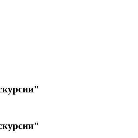
скурсии"
скурсии"