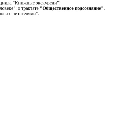
 цикла "Книжные экскурсии"!
овеке": о трактате
"Общественное подсознание"
.
оги с читателями".