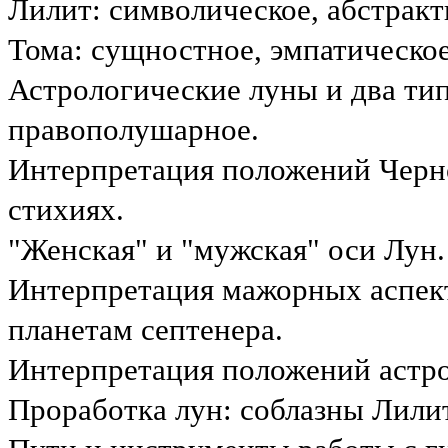
Лилит: символическое, абстрак
Тома: сущностное, эмпатическо
Астрологические луны и два ти
правополушарное.
Интерпретация положений Черно
стихиях.
"Женская" и "мужская" оси Лун
Интерпретация мажорных аспект
планетам септенера.
Интерпретация положений астро
Проработка лун: соблазны Лили