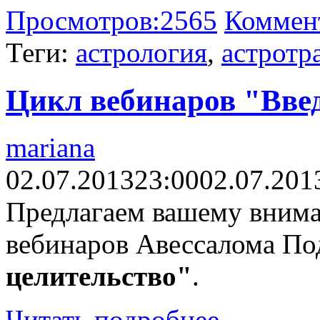
Просмотров:
2565
Коммен
Теги:
астрология
,
астротр
Цикл вебинаров "Введ
mariana
02.07.2013
23:00
02.07.201
Предлагаем вашему внима
вебинаров Авессалома П
целительство"
.
Читать подробнее...