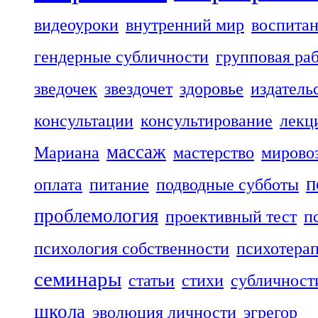
видеоуроки
внутренний мир
воспита
гендерные субличности
групповая ра
зведочек
звездочет
здоровье
издатель
консультации
консультирование
лекц
массаж
Мариана
мастерство
мирово
п
оплата
питание
подводные субботы
проблемология
проективный тест
п
психология собственности
психотера
семинары
статьи
стихи
субличност
школа
эволюция личности
эгрегор