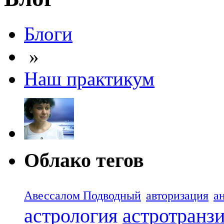
Блоги
»
Наш практикум
Облако тегов
Авессалом Подводный
авторизация
а
астрология
астротранз