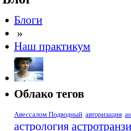
Блоги
»
Наш практикум
Облако тегов
Авессалом Подводный
авторизация
а
астрология
астротранз