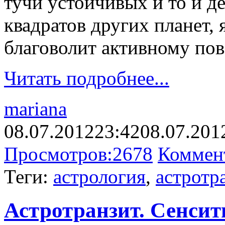
тучи устойчивых и то и 
квадратов других планет, 
благоволит активному по
Читать подробнее...
mariana
08.07.2012
23:42
08.07.201
Просмотров:
2678
Коммен
Теги:
астрология
,
астротр
Астротранзит. Сенсит