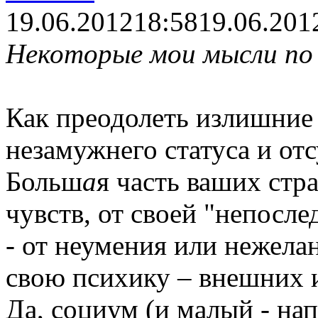
19.06.2012
18:58
19.06.201
Некоторые мои мысли по 
Как преодолеть излишние 
незамужнего статуса и отс
Больш
а
я часть ваших стр
чувств, от своей "непосле
- от неумения или нежела
свою психику – внешних 
Да, социум (и малый - нап