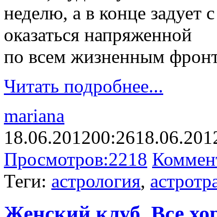
неделю, а в конце задует 
оказаться напряженной
по всем жизненным фрон
Читать подробнее...
mariana
18.06.2012
00:26
18.06.201
Просмотров:
2218
Коммен
Теги:
астрология
,
астротр
Женский клуб. Все х