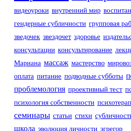
видеоуроки
внутренний мир
воспита
гендерные субличности
групповая ра
зведочек
звездочет
здоровье
издатель
консультации
консультирование
лекц
массаж
Мариана
мастерство
мирово
п
оплата
питание
подводные субботы
проблемология
проективный тест
п
психология собственности
психотера
семинары
статьи
стихи
субличност
школа
эволюция личности
эгрегор