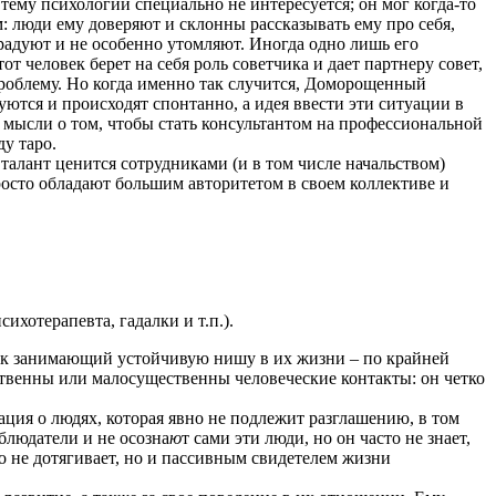
тему психологии специально не интересуется; он мог когда-то
м: люди ему доверяют и склонны рассказывать ему про себя,
 радуют и не особенно утомляют. Иногда одно лишь его
 человек берет на себя роль советчика и дает партнеру совет,
проблему. Но когда именно так случится, Доморощенный
уются и происходят спонтанно, а идея ввести эти ситуации в
ри мысли о том, чтобы стать консультантом на профессиональной
ду таро.
талант ценится сотрудниками (и в том числе начальством)
росто обладают большим авторитетом в своем коллективе и
ихотерапевта, гадалки и т.п.).
ак занимающий устойчивую нишу в их жизни – по крайней
ественны или малосущественны человеческие контакты: он четко
ация о людях, которая явно не подлежит разглашению, в том
аблюдатели и не осозна
ю
т сами эти люди, но он часто не знает,
о не дотягивает, но и пассивным свидетелем жизни