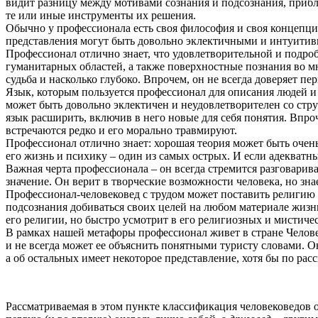
видит разницу между мотивами сознания и подсознания, прибл
те или иные инструменты их решения.
Обычно у профессионала есть своя философия и своя концепция
представления могут быть довольно эклектичными и интуитив
Профессионал отлично знает, что удовлетворительной и подроб
гуманитарных областей, а также поверхностные познания во мн
судьба и насколько глубоко. Впрочем, он не всегда доверяет п
Язык, которым пользуется профессионал для описания людей и 
может быть довольно эклектичен и неудовлетворителен со стру
язык расширить, включив в него новые для себя понятия. Впроч
встречаются редко и его морально травмируют.
Профессионал отлично знает: хорошая теория может быть очень
его жизнь и психику – один из самых острых. И если адекватн
Важная черта профессионала – он всегда стремится разговарива
значение. Он верит в творческие возможности человека, но знае
Профессионал-человековед с трудом может поставить религию в
подсознания добиваться своих целей на любом материале жизни
его религии, но быстро усмотрит в его религиозных и мистичес
В рамках нашей метафоры профессионал живет в стране Челове
и не всегда может ее объяснить понятными туристу словами. Он
а об остальных имеет некоторое представление, хотя бы по р
Рассматриваемая в этом пункте классификация человековедов 