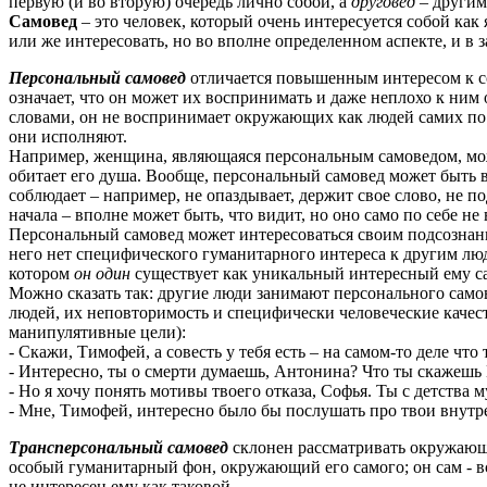
первую (и во вторую) очередь лично собой, а
друговед
– другим
Самовед
– это человек, который очень интересуется собой как 
или же интересовать, но во вполне определенном аспекте, и в 
Персональный самовед
отличается повышенным интересом к со
означает, что он может их воспринимать и даже неплохо к ним
словами, он не воспринимает окружающих как людей самих по с
они исполняют.
Например, женщина, являющаяся персональным самоведом, может 
обитает его душа. Вообще, персональный самовед может быть
соблюдает – например, не опаздывает, держит свое слово, не по
начала – вполне может быть, что видит, но оно само по себе не
Персональный самовед может интересоваться своим подсознани
него нет специфического гуманитарного интереса к другим лю
котором
он один
существует как уникальный интересный ему с
Можно сказать так: другие люди занимают персонального само
людей, их неповторимость и специфически человеческие качест
манипулятивные цели):
- Скажи, Тимофей, а совесть у тебя есть – на самом-то деле что
- Интересно, ты о смерти думаешь, Антонина? Что ты скажешь
- Но я хочу понять мотивы твоего отказа, Софья. Ты с детств
- Мне, Тимофей, интересно было бы послушать про твои внутр
Трансперсональный самовед
склонен рассматривать окружающих
особый гуманитарный фон, окружающий его самого; он сам - вс
не интересен ему как таковой.