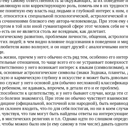
 ему самому ответственность за окружающих, за их поведение и 
правляющую или корректирующую роль, помочь им в их трудност
не понятную ему власть над людьми и глубокий интерес к ним, о
т, относится к специальной психологической, астрологической и 
 сочинениями близкого ему автора-человековеда. При этом ему с
ертом в той или иной гуманитарной сфере этот человек себя не чу
 есть он не является столь же всеядным, как дилетант.
гическому развитию, проблемам личности, общения, астрологии,
ругих людей; в чем видно влияние подсознания в поведении и м
 любителя живо волнуют, и он ищет друзей с аналогичными интер
щи.
ь жизни, причем у него обычно есть ряд тем, особенно его инте
тельные отношения, то чаще всего его не устраивает поверхнос
етственно у него возникает интерес к языкам (символизмам), на
я, основные астрологические символы (знаки Зодиака, планеты, 
кую и кармическую глубину в искусстве и может быть довольно
о служат у него основой для (обычно несложной) классификаци
ребенком, не вдаваясь, впрочем, в детали его и ее проблем).
пособности к целительству, и у него бывают случаи, когда эти 
 болезни знакомого). При этом он обычно чувствует взаимосвязь
едицине (официальной, восточной или народной), быть неравнод
н склонен входить, что-то для себя постигая, но ни в коем случ
 чувствуя, что там могут быть найдены ответы на интересующие
а, в мистических религиях и т.п. Однако идти по слишком опред
, чтобы можно было им (и ему самом
у
в том числе) давать однот