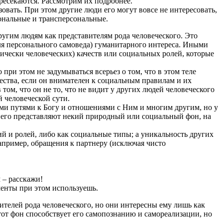
ресекаются. Рассмотрим их подробнее.
зовать. При этом другие люди его могут вовсе не интересовать,
сональные и трансперсональные.
угим людям как представителям рода человеческого. Это
для персонального самоведа) гуманитарного интереса. Иными
ически человеческих) качеств или социальных ролей, которые
ри этом не задумываться всерьез о том, что в этом теле
тва, если он внимателен к социальным правилам и их
 том, что он не то, что не видит у других людей человеческого
й человеческой сути.
ми путями к Богу и отношениями с Ним и многим другим, но у
 него представляют некий природный или социальный фон, на
й и ролей, либо как социальные типы; а уникальность других
апример, обращения к партнеру (исключая чисто
 – расскажи!
менты при этом используешь.
ителей рода человеческого, но они интересны ему лишь как
тот фон способствует его самопознанию и самореализации, но