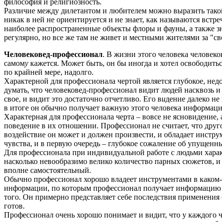
философия и религиозность.
Различие между дилетантом и любителем можно выразить такой 
никак в ней не ориентируется и не знает, как называются встре
наиболее распространенные объекты флоры и фауны, а также зн
регулярно, но все же там не живет и местными жителями за "св
Человековед-профессионал
. В жизни этого человека человеко
самом
у
кажется. Может быть, он бы иногда и хотел освободиться
по крайней мере, надолго.
Характерной для профессионала чертой является глубокое, не
думать, что человековед-профессионал видит людей насквозь и ц
свое, и видит это достаточно отчетливо. Его в
и
дение далеко не 
в итоге он обычно получает важную этого человека информацию
Характерная для профессионала черта – вовсе не ясновидение, а
поведение в их отношении. Профессионал не считает, что друг
воздействие он может и должен произвести, и обладает инстру
чувства, и в первую очередь – глубокое сожаление об упущенн
Для профессионала при индивидуальной работе с людьми харак
насколько невообразимо велико количество парных сюжетов, и
вполне самостоятельный.
Обычно профессионал хорошо владеет инструментами в каком-л
информации, по которым профессионал получает информацию о ч
того. Он примерно представляет себе последствия применения 
готов.
Профессионал очень хорошо понимает и видит, что у каждого чел