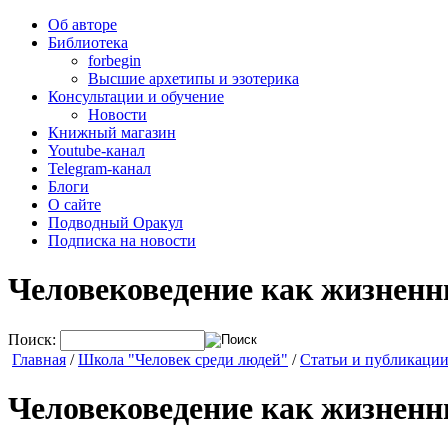
Об авторе
Библиотека
forbegin
Высшие архетипы и эзотерика
Консультации и обучение
Новости
Книжный магазин
Youtube-канал
Telegram-канал
Блоги
О сайте
Подводный Оракул
Подписка на новости
Человековедение как жизненн
Поиск:
Главная
/
Школа "Человек среди людей"
/
Статьи и публикаци
Человековедение как жизненн