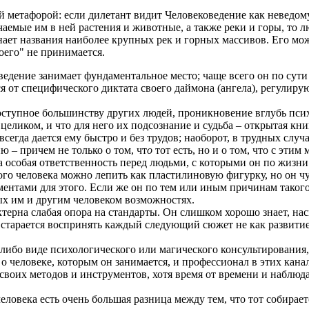
метафорой: если дилетант видит Человековедение как неведомую
чаемые им в ней растения и животные, а также реки и горы, то л
ает названия наиболее крупных рек и горных массивов. Его мож
оего" не принимается.
ведение занимает фундаментальное место; чаще всего он по сути
 от специфического диктата своего даймона (ангела), регулирующ
доступное большинству других людей, проникновение вглубь пс
еликом, и что для него их подсознание и судьба – открытая книг
всегда дается ему быстро и без трудов; наоборот, в трудных случ
 – причем не только о том, чт
о
тот есть, но и о том, что с этим
 особая ответственность перед людьми, с которыми он по жизни вс
ого человека можно лепить как пластилиновую фигурку, но он ч
ментами для этого. Если же он по тем или иным причинам такого
ых им и другим человеком возможностях.
терна слабая опора на стандарты. Он слишком хорошо знает, нас
 старается воспринять каждый следующий сюжет не как развитие
ибо виде психологического или магического консультирования, 
еловеке, которым он занимается, и профессионал в этих канала
своих методов и инструментов, хотя время от времени и наблюда
овека есть очень большая разница между тем, что тот собирается