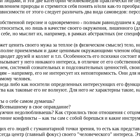
и людьми, и эти две категории человековедов практически не пе
явлением природы и стремится себя понять и/или как-то преобра
зависимости от этого следует различать два вида самоведов: пер
бственной персоне и одновременно - полным равнодушием к др
 относиться, но лишь в качестве своего окружения, лишенного (
ебе, но мыслит их, например, в рамках абстрактных (не специф
ценить своего мужа за теплое (в физическом смысле) тело, но п
 вполне приемлемым и даже ценимым окружающими членом общес
дводит друзей и коллег и т.п. Особенность его психики состоит в
 вызывает у него никакого интереса, в отличие от его собственно
ем, системой сознательных и подсознательных ценностей, свои
дям – например, его не интересует их неповторимость. Они для
амому человек.
веда либо как носители определенных интересующих его функци
ва как таковые его не волнуют. Для него
не
характерны такие, н
 ты о себе самом думаешь?
 Всевышнему в свое оправдание?
а мужчин недолюбливаешь? Как строились твои отношения с отцом
енние конфликты – как ты сам с собой борешься и какие инстру
 его людей с гуманитарной точки зрения, то есть как представ
егда центр (главный фокус) своего "человеческого" интереса. Э