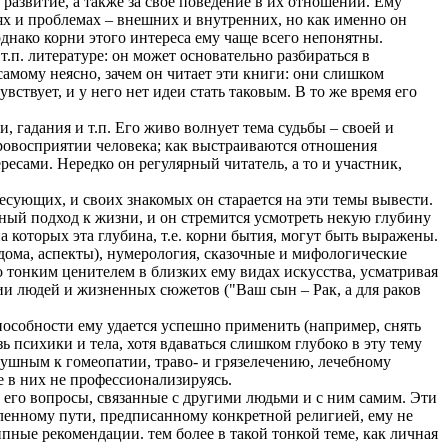
развитие, а также за свое поведение в их отношении. Ему
ях и проблемах – внешних и внутренних, но как именно он
днако корни этого интереса ему чаще всего непонятны.
т.п. литературе: он может основательно разбираться в
амому неясно, зачем он читает эти книги: они слишком
вствует, и у него нет идеи стать таковым. В то же время его
 гадания и т.п. Его живо волнует тема судьбы – своей и
ировосприятии человека; как выстраиваются отношения
есами. Нередко он регулярный читатель, а то и участник,
ресующих, и своих знакомых он старается на эти темы вывести.
тный подход к жизни, и он стремится усмотреть некую глубину
 которых эта глубина, т.е. корни бытия, могут быть выражены.
дома, аспекты), нумерология, сказочные и мифологические
 тонким ценителем в близких ему видах искусства, усматривая
и людей и жизненных сюжетов ("Ваш сын – Рак, а для раков
способности ему удается успешно применить (например, снять
 психики и тела, хотя вдаваться слишком глубоко в эту тему
ушным к гомеопатии, траво- и грязелечению, лечебному
ае в них не профессионализируясь.
 его вопросы, связанные с другими людьми и с ним самим. Эти
еленному пути, предписанному конкретной религией, ему не
ипные рекомендации. тем более в такой тонкой теме, как личная