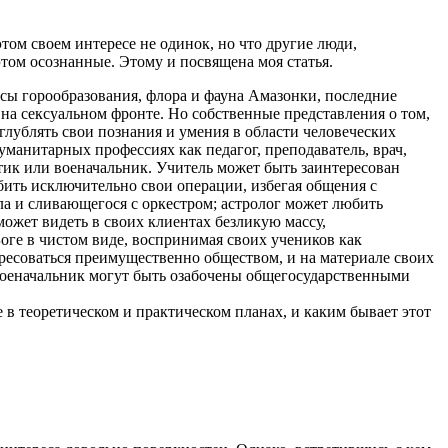
 этом своем интересе не одинок, но что другие люди,
том осознанные. Этому и посвящена моя статья.
сы горообразования, флора и фауна Амазонки, последние
 на сексуальном фронте. Но собственные представления о том,
углублять свои познания и умения в области человеческих
уманитарных профессиях как педагог, преподаватель, врач,
итик или военачальник. Учитель может быть заинтересован
бить исключительно свои операции, избегая общения с
ла и сливающегося с оркестром; астролог может любить
может видеть в своих клиентах безликую массу,
оге в чистом виде, воспринимая своих учеников как
ресоваться преимущественно обществом, и на материале своих
 военачальник могут быть озабочены общегосударственными
 в теоретическом и практическом планах, и каким бывает этот