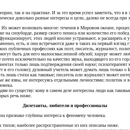
ории, так и на практике. И за это время успел заметить, что я в
чески довольно разные интересы и цели, далеко не всегда при э
 Их может волновать многое: течения в Мировом океане, процес
 на сноуборде, размер своего пениса или количество его побед
и функционирует, этих людей вполне устраивают, и расширять и 
ненно, есть, и они встречаются даже в таких на первый взгляд г
 таких публичных профессиях как поэт, писатель, журналист, пол
 могут быть для него малоосмысленной обузой; хирург может лю
почти исключительно на качество звука, выходящего из его гор
иентах только лишь подтверждения своей науке; психотерапевт 
 в его голове); духовный учитель может думать лишь только о Б
ь лишь стихи как таковые; писатель или журналист может инте
ые же язвы, не интересуясь отдельными личностями; политик и
ловека.
дям по существу: кому в самом деле интересны люди как таковые
орых речь ниже.
Дилетанты, любители и профессионалы
на признаке глубины интереса к феномену человека.
х типов; наиболее распространенные из них описаны ниже.