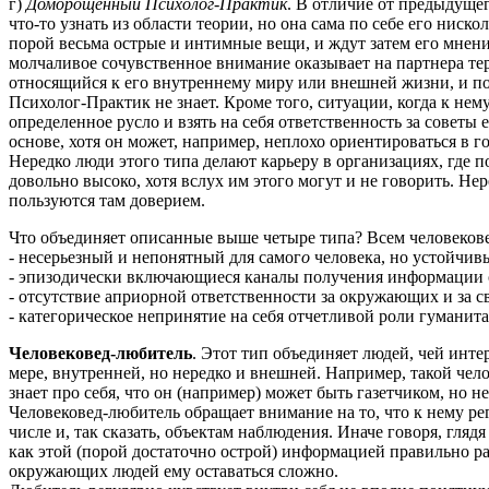
г)
Доморощенный Психолог-Практик
. В отличие от предыдущег
что-то узнать из области теории, но она сама по себе его нис
порой весьма острые и интимные вещи, и ждут затем его мнени
молчаливое сочувственное внимание оказывает на партнера тера
относящийся к его внутреннему миру или внешней жизни, и по
Психолог-Практик не знает. Кроме того, ситуации, когда к не
определенное русло и взять на себя ответственность за советы
основе, хотя он может, например, неплохо ориентироваться в г
Нередко люди этого типа делают карьеру в организациях, где 
довольно высоко, хотя вслух им этого могут и не говорить. Н
пользуются там доверием.
Что объединяет описанные выше четыре типа? Всем человеков
- несерьезный и непонятный для самог
о
человека, но устойчив
- эпизодически включающиеся каналы получения информации о
- отсутствие априорной ответственности за окружающих и за с
- категорическое непринятие на себя отчетливой роли гуманитар
Человековед-любитель
. Этот тип объединяет людей, чей инте
мере, внутренней, но нередко и внешней. Например, такой чел
знает про себя, что он (например) может быть газетчиком, но н
Человековед-любитель обращает внимание на то, что к нему ре
числе и, так сказать, объектам наблюдения. Иначе говоря, гляд
как этой (порой достаточно острой) информацией правильно ра
окружающих людей ему оставаться сложно.