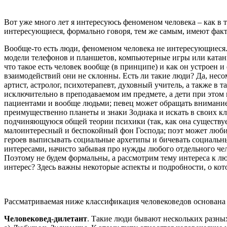
Вот уже много лет я интересуюсь феноменом человека – как в те
интересующиеся, формально говоря, тем же самым, имеют факти
Вообще-то есть люди, феноменом человека не интересующиеся.
модели телефонов и планшетов, компьютерные игры или катание
что такое есть человек вообще (в принципе) и как он устроен 
взаимодействий они не склонны. Есть ли такие люди? Да, несом
артист, астролог, психотерапевт, духовный учитель, а также в
исключительно в преподаваемом им предмете, а дети при этом
пациентами и вообще людьми; певец может обращать внимание 
преимущественно планеты и знаки Зодиака и искать в своих кл
подчиняющуюся общей теории психики (так, как она существует
малоинтересный и беспокойный фон Господа; поэт может любит
героев выписывать социальные архетипы и бичевать социальн
интересами, начисто забывая про нужды любого отдельного че
Поэтому не будем формальны, а рассмотрим тему интереса к лю
интерес? Здесь важны некоторые аспекты и подробности, о кот
Рассматриваемая ниже классификация человековедов основана 
Человековед-дилетант
. Такие люди бывают нескольких разны