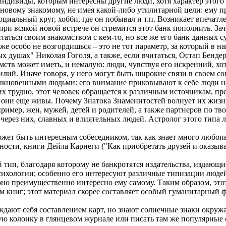
 индивиды, которым интересны другие люди, хотя характер этого
 к новому знакомому, не имея какой-либо утилитарной цели: ему 
оциальный круг, хобби, где он побывал и т.п. Возникает впечатл
и всякой новой встрече он стремится этот банк пополнить. Заче
таться своим знакомством с кем-то, но все же его банк данных с
оже особо не возгордишься – это не тот параметр, за который в н
душах" Николая Гоголя, а также, если вчитаться, Остап Бендер
тв может иметь, и немалую: люди, чувствуя его искренний, хотя
илий. Иначе говоря, у него могут быть широкие связи в своем со
обыкновенными людьми: его внимание приковывают к себе люди 
них трудно, этот человек обращается к различным источникам, 
 они еще живы. Почему Знатока Знаменитостей волнует их жизнь, 
пример, жен, мужей, детей и родителей, а также партнеров по тв
 через них, славных и влиятельных людей. Астролог этого типа л
может быть интересным собеседником, так как знает много любо
ности, книги Дейла Карнеги ("Как приобретать друзей и оказыва
 тип, благодаря которому не банкротятся издательства, издающи
психологии; особенно его интересуют различные типизации люде
оно преимущественно интересно ему самому. Таким образом, это
 книг; этот материал скорее составляет особый гуманитарный 
уждают себя составлением карт, но знают солнечные знаки окру
ую колонку в глянцевом журнале или писать там же популярные с