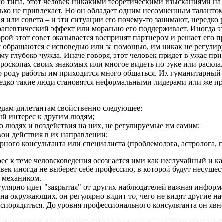
о типа, этот человек никакими теоретическими изысканиями на 
колько не привлекает. Но он обладает одним несомненным таланто
я или совета – и эти ситуации его почему-то занимают, нередко
певтический эффект или морально его поддерживает. Иногда этот
рой этот совет оказывается воспринят партнером и решает его 
му обращаются с исповедью или за помощью, им никак не регулир
 ему глубоко чужда. Иначе говоря, этот человек придет в ужас п
ороскопах своих знакомых или многое видеть по руке или раскла
по роду работы им приходится много общаться. Их гуманитарный 
ередко такие люди становятся неформальными лидерами или же п
едам-дилетантам свойственно следующее:
ый интерес к другим людям;
 людях и воздействия на них, не регулируемые им самим;
вои действия в их направлении;
ного консультанта или специалиста (проблемолога, астролога, пс
рес к теме человековедения осозна
е
тся ими как неслучайный и к
овек иногда не выберет себе профессию, в которой будут несущ
е механиком.
гулярно идет "закрытая" от других наблюдателей важная информ
я на окружающих, он регулярно видит т
о
, чего не видят другие н
спорядиться. До уровня профессионального консультанта он явн