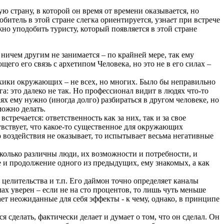
 страну, в которой он время от времени оказывается, но
юбитель в этой стране слегка ориентируется, узна
е
т при встрече
но уподобить туристу, который появляется в этой стране
 ничем другим не занимается – по крайней мере, так ему
его его связь с архетипом Человека, но это не в его силах –
ихики окружающих – не всех, но многих. Было бы неправильно
а: это далеко не так. Но профессионал видит в людях что-то
аях ему нужно (иногда долго) разбираться в другом человеке, но
 можно делать.
тречается: ответственность как за них, так и за свое
увствует, что какое-то существенное для окружающих
 воздействия не оказывает, то испытывает весьма негативные
колько различны люди, их возможности и потребности, и
 и продолжение одного из предыдущих, ему знакомых, а как
целительства и т.п. Его даймон точно определяет каналы
х уверен – если не на сто процентов, то лишь чуть меньше
ет неожиданные для себя эффекты - к чему, однако, в принципе
 сделать, фактически делает и думает о том, что он сделал. Он