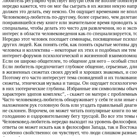
Любитель регулярно чувствует внутри себя не вполне понятную
нередко кажется, что он мог бы сыграть в их жизни некую на
должен это делать, ему неясно. Он ощущает временами не впол
Человековед-любитель по-другому, более серьезно, чем дилетан
понравившейся ему книге или значительное время проводить за
специальны, чтобы делать это чисто для развлечения, но и эксп
интерес в области человековедения как-то специализируется, то
Нередко этот человек посещает семинары, посвященные психоло
других людей. Как понять себя, как понять скрытые мотивы д
человека и коллектива – некоторые их этих и подобных им тем
интернет-форумов психологической и жизненной взаимопомо
Если он широко общителен, то общение для него – особый стил
Если любитель предпочитает глубокое общение, серьезные, дли
в жизненных сюжетах своих друзей и хороших знакомых, и соотв
Поэтому его часто интересует тема сновидений и их толковани
сюжеты, этническая музыка и танцы. Он ощущает психологичес
в них эзотерические глубины. Избранные им символизмы обычн
характерен эдипов комплекс", - скажет он матери с проблемным 
Часто человековед-любитель обнаруживает у себя те или иные с
наложением рук головную боль или угадать правильный диагноз
не склонен. Впрочем, он может читать популярные книги по м
голоданию и оздоровительному бегу трусцой. Во все эти темы о
Человековед-любитель нередко выходит на уровень философии,
ответы он может искать как в философии Запада, так и Восток
особенно свойственно: он чувствует, что люди слишком разные