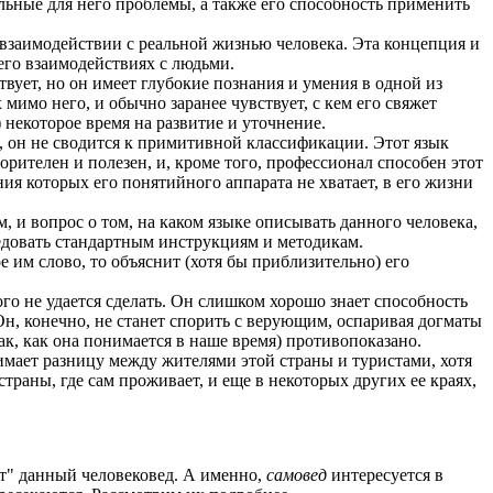
льные для него проблемы, а также его способность применить
 взаимодействии с реальной жизнью человека. Эта концепция и
его взаимодействиях с людьми.
вует, но он имеет глубокие познания и умения в одной из
имо него, и обычно заранее чувствует, с кем его свяжет
 некоторое время на развитие и уточнение.
е, он не сводится к примитивной классификации. Этот язык
рителен и полезен, и, кроме того, профессионал способен этот
ния которых его понятийного аппарата не хватает, в его жизни
, и вопрос о том, на каком языке описывать данного человека,
ледовать стандартным инструкциям и методикам.
е им слово, то объяснит (хотя бы приблизительно) его
го не удается сделать. Он слишком хорошо знает способность
Он, конечно, не станет спорить с верующим, оспаривая догматы
ак, как она понимается в наше время) противопоказано.
имает разницу между жителями этой страны и туристами, хотя
траны, где сам проживает, и еще в некоторых других ее краях,
т" данный человековед. А именно,
самовед
интересуется в