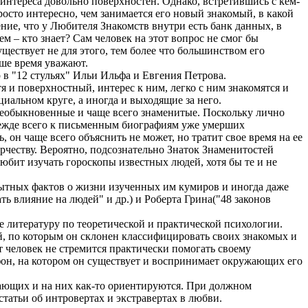
 интереса довольно поверхностен. Однако, встретившись с кем-
просто интересно, чем занимается его новый знакомый, в какой
ение, что у Любителя Знакомств внутри есть банк данных, в
м – кто знает? Сам человек на этот вопрос не смог бы
уществует не для этого, тем более что большинством его
аше время уважают.
 в "12 стульях" Ильи Ильфа и Евгения Петрова.
 и поверхностный, интерес к ним, легко с ним знакомятся и
циальном круге, а иногда и выходящие за него.
необыкновенные и чаще всего знаменитые. Поскольку лично
прежде всего к письменным биографиям уже умерших
он чаще всего объяснить не может, но тратит свое время на ее
орчеству. Вероятно, подсознательно Знаток Знаменитостей
юбит изучать гороскопы известных людей, хотя бы те и не
пытных фактов о жизни изученных им кумиров и иногда даже
ть влияние на людей" и др.) и Роберта Грина("48 законов
е литературу по теоретической и практической психологии.
й, по которым он склонен классифицировать своих знакомых и
т человек не стремится практически помогать своему
фон, на котором он существует и воспринимает окружающих его
жающих и на них как-то ориентируются. При должном
татьи об интровертах и экстравертах в любви.