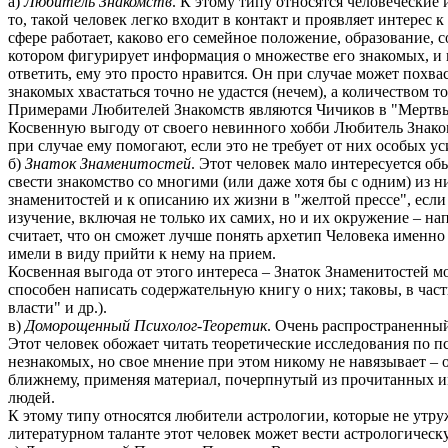
а)
Любитель Знакомств
. К этому типу относятся человеческие
то, такой человек легко входит в контакт и проявляет интерес
сфере работает, каково его семейное положение, образование, с
котором фигурирует информация о множестве его знакомых, и пр
ответить, ему это просто нравится. Он при случае может похвас
знакомых хвастаться точно не удастся (нечем), а количеством т
Примерами Любителей Знакомств являются Чичиков в "Мертвых 
Косвенную выгоду от своего невинного хобби Любитель Знакомс
при случае ему помогают, если это не требует от них особых ус
б)
Знаток Знаменитостей
. Этот человек мало интересуется 
свести знакомство со многими (или даже хотя бы с одним) из 
знаменитостей и к описанию их жизни в "желтой прессе", если
изучение, включая не только их самих, но и их окружение – на
считает, что он сможет лучше понять архетип Человека именно
имели в виду прийти к нему на прием.
Косвенная выгода от этого интереса – Знаток Знаменитостей 
способен написать содержательную книгу о них; таковы, в част
власти" и др.).
в)
Доморощенный Психолог-Теоретик
. Очень распространенный
Этот человек обожает читать теоретические исследования по 
незнакомых, но свое мнение при этом никому не навязывает – 
ближнему, применяя материал, почерпнутый из прочитанных им
людей.
К этому типу относятся любители астрологии, которые не утр
литературном таланте этот человек может вести астрологическ