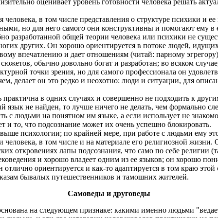
изительно оценивает уровень готовности человека решать актуа
 человека, в том числе представления о структуре психики и ее
ными, но для него самог
о
они конструктивны и помогают ему в 
но разработанной общей теории человека или психики не сущест
огих других. Он хорошо ориентируется в потоке людей, идущих м
ервому впечатлению и дает отношениям (читай: парному эгрегору)
сюжетов, обычно довольно богат и разработан; во всяком случа
ктурной точки зрения, но для самог
о
профессионала он удовлетво
ем, делает он это редко и неохотно: люди и ситуации, для описа
 практична в одних случаях и совершенно не подходить к другим
ый язык не найден, то лучше ничего не делать, чем формально с
ть с людьми на понятном им языке, а если использует не знакомо
т и т
о
, что подсознание может их очень успешно блокировать.
ыше психологии; по крайней мере, при работе с людьми ему это
 человека, в том числе и на материале его религиозной жизни. 
ких откровениях лапы подсознания, что само по себе религии (т
коведения и хорошо владеет одним из ее языков; он хорошо пон
 отлично ориентируется и как-то адаптируется в том краю этой с
ассказам бывалых путешественников и тамошних жителей.
Самоведы и друговеды
основана на следующем признаке: какими именно людьми "ведае