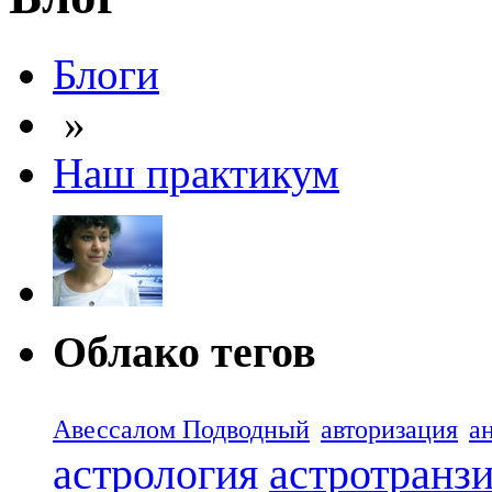
Блоги
»
Наш практикум
Облако тегов
Авессалом Подводный
авторизация
а
астрология
астротранз