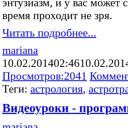
энтузиазм, и у вас может 
время проходит не зря.
Читать подробнее...
mariana
10.02.2014
02:46
10.02.201
Просмотров:
2041
Коммен
Теги:
астрология
,
астротр
Видеоуроки - програм
mariana