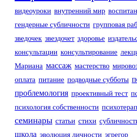
видеоуроки
внутренний мир
воспита
гендерные субличности
групповая ра
зведочек
звездочет
здоровье
издатель
консультации
консультирование
лекц
массаж
Мариана
мастерство
мирово
п
оплата
питание
подводные субботы
проблемология
проективный тест
п
психология собственности
психотера
семинары
статьи
стихи
субличност
школа
эволюция личности
эгрегор