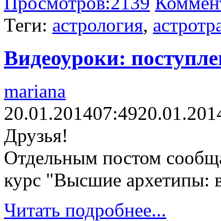
Просмотров:
2139
Коммен
Теги:
астрология
,
астротр
Видеоуроки: поступлен
mariana
20.01.2014
07:49
20.01.201
Друзья!
Отдельным постом сообща
курс "Высшие архетипы: 
Читать подробнее...