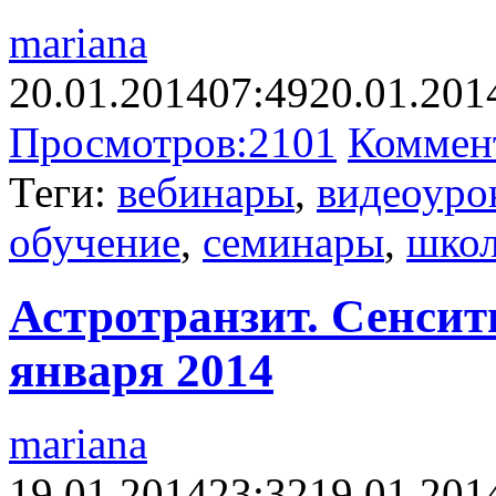
mariana
20.01.2014
07:49
20.01.201
Просмотров:
2101
Коммен
Теги:
вебинары
,
видеоуро
обучение
,
семинары
,
шко
Астротранзит. Сенсити
января 2014
mariana
19.01.2014
23:32
19.01.201