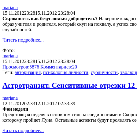
mariana
15.11.2012
23:28
15.11.2012 23:28:04
Скромность как безусловная добродетель?
Наверное каждого и
образ учителя и родителя, который скуп на похвалу, а успех с
случайностей.
Читать подробнее...
Фото:
mariana
15.11.2012
23:28
15.11.2012 23:28:04
Просмотров:
5876
Комментариев:
20
Теги:
авторизация
,
психология личности
,
субличности
,
эволюц
Астротранзит. Сенситивные отрезки 12 
mariana
12.11.2012
02:33
12.11.2012 02:33:39
Фон недели
Предстоящая неделя в основном сильна соединениями в Скорпи
которому пройдет Луна. Остальные аспекты будут проявлять себ
Читать подробнее...