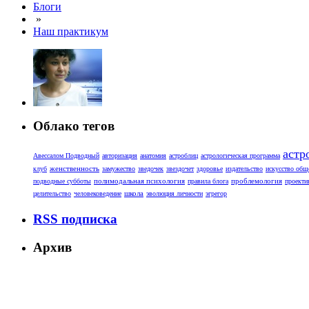
Блоги
»
Наш практикум
Облако тегов
астр
Авессалом Подводный
авторизация
анатомия
астроблиц
астрологическая программа
женственность
клуб
замужество
зведочек
звездочет
здоровье
издательство
искусство общ
полимодальная психология
проблемология
подводные субботы
правила блога
проекти
школа
целительство
человековедение
эволюция личности
эгрегор
RSS подписка
Архив