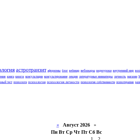
ология
астротранзит
вебинары
афоризмы
блог
вебинар
видеоуроки
внутренний мир
вос
книги
ения
книга
консультации
консультирование
лекция
литературные миниатюры
личность
магазин
психология
психология личности
вный тест
психологи
психология собственности
психотерапия
раз
«
Август 2026
»
Пн
Вт
Ср
Чт
Пт
Сб
Вс
1
2