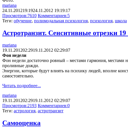
Фото:
mariana
24.11.2012
19:19
24.11.2012 19:19:17
Просмотров:
7610
Комментариев:
5
Теги:
обучение
,
полимодальная психология
,
психология
,
школа
Астротранзит. Сенситивные отрезки 19 
mariana
19.11.2012
02:29
19.11.2012 02:29:07
Фон недели
Фон недели достаточно ровный – местами гармония, местами н
проливные дожди.
Энергии, которые будут влиять на психику людей, вполне кон
самостоятельно.
Читать подробнее...
mariana
19.11.2012
02:29
19.11.2012 02:29:07
Просмотров:
2193
Комментариев:
0
Теги:
астрология
,
астротранзит
Самооценка