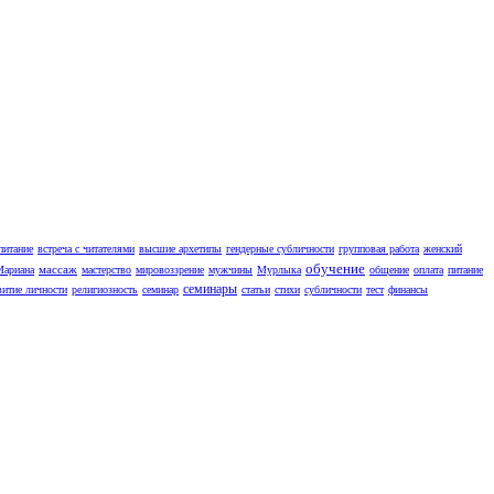
питание
встреча с читателями
высшие архетипы
гендерные субличности
групповая работа
женский
обучение
массаж
Мариана
мастерство
мировоззрение
мужчины
Мурлыка
общение
оплата
питание
семинары
витие личности
религиозность
семинар
статьи
стихи
субличности
тест
финансы