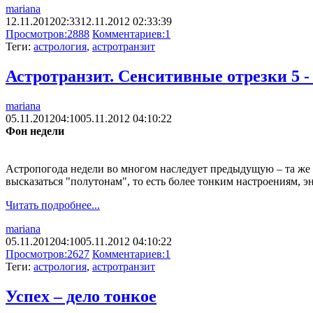
mariana
12.11.2012
02:33
12.11.2012 02:33:39
Просмотров:
2888
Комментариев:
1
Теги:
астрология
,
астротранзит
Астротранзит. Сенситивные отрезки 5 - 
mariana
05.11.2012
04:10
05.11.2012 04:10:22
Фон недели
Астропогода недели во многом наследует предыдущую – та же "
высказаться "полутонам", то есть более тонким настроениям, 
Читать подробнее...
mariana
05.11.2012
04:10
05.11.2012 04:10:22
Просмотров:
2627
Комментариев:
1
Теги:
астрология
,
астротранзит
Успех – дело тонкое