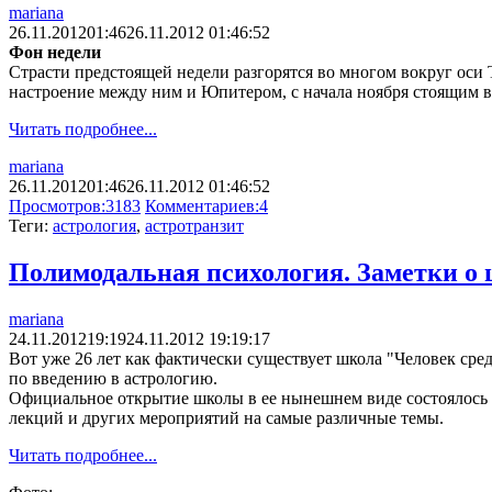
mariana
26.11.2012
01:46
26.11.2012 01:46:52
Фон недели
Страсти предстоящей недели разгорятся во многом вокруг оси 
настроение между ним и Юпитером, с начала ноября стоящим в с
Читать подробнее...
mariana
26.11.2012
01:46
26.11.2012 01:46:52
Просмотров:
3183
Комментариев:
4
Теги:
астрология
,
астротранзит
Полимодальная психология. Заметки о 
mariana
24.11.2012
19:19
24.11.2012 19:19:17
Вот уже 26 лет как фактически существует школа "Человек сре
по введению в астрологию.
Официальное открытие школы в ее нынешнем виде состоялось 1
лекций и других мероприятий на самые различные темы.
Читать подробнее...