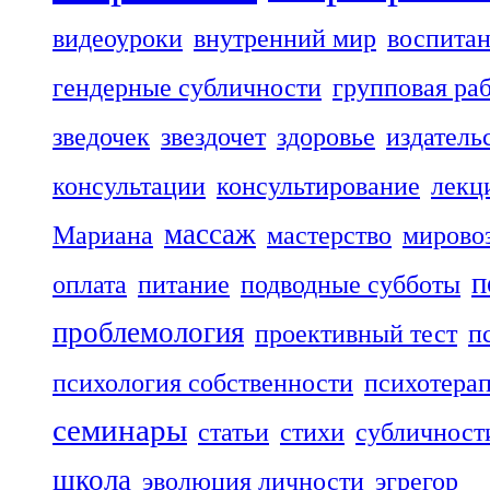
видеоуроки
внутренний мир
воспита
гендерные субличности
групповая ра
зведочек
звездочет
здоровье
издатель
консультации
консультирование
лекц
массаж
Мариана
мастерство
мирово
п
оплата
питание
подводные субботы
проблемология
проективный тест
п
психология собственности
психотера
семинары
статьи
стихи
субличност
школа
эволюция личности
эгрегор