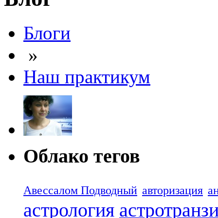
Блоги
»
Наш практикум
Облако тегов
Авессалом Подводный
авторизация
а
астрология
астротранз