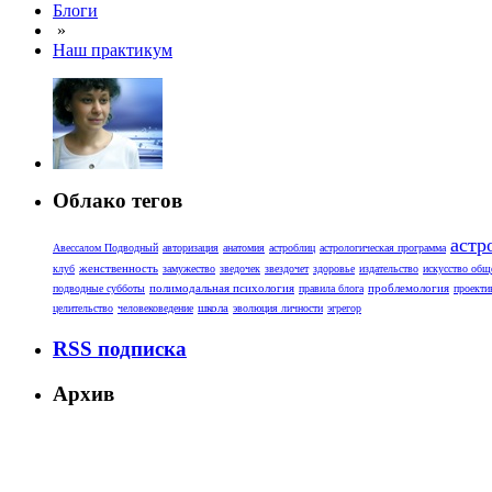
Блоги
»
Наш практикум
Облако тегов
астр
Авессалом Подводный
авторизация
анатомия
астроблиц
астрологическая программа
женственность
клуб
замужество
зведочек
звездочет
здоровье
издательство
искусство общ
полимодальная психология
проблемология
подводные субботы
правила блога
проекти
школа
целительство
человековедение
эволюция личности
эгрегор
RSS подписка
Архив