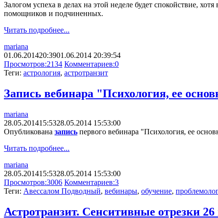
Залогом успеха в делах на этой неделе будет спокойствие, хот
помощников и подчиненных.
Читать подробнее...
mariana
01.06.2014
20:39
01.06.2014 20:39:54
Просмотров:
2134
Комментариев:
0
Теги:
астрология
,
астротранзит
Запись вебинара "Психология, ее осно
mariana
28.05.2014
15:53
28.05.2014 15:53:00
Опубликована
запись
первого вебинара "Психология, ее основ
Читать подробнее...
mariana
28.05.2014
15:53
28.05.2014 15:53:00
Просмотров:
3006
Комментариев:
3
Теги:
Авессалом Подводный
,
вебинары
,
обучение
,
проблемоло
Астротранзит. Сенситивные отрезки 26 