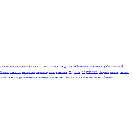
питание
встреча с читателями
высшие архетипы
гендерные субличности
групповая работа
женский
обучение
массаж
Мариана
мастерство
мировоззрение
мужчины
Мурлыка
общение
оплата
питание
семинары
витие личности
религиозность
семинар
статьи
стихи
субличности
тест
финансы