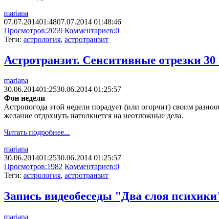
mariana
07.07.2014
01:48
07.07.2014 01:48:46
Просмотров:
2059
Комментариев:
0
Теги:
астрология
,
астротранзит
Астротранзит. Сенситивные отрезки 30 
mariana
30.06.2014
01:25
30.06.2014 01:25:57
Фон недели
Астропогода этой недели порадует (или огорчит) своим разноо
желание отдохнуть натолкнется на неотложные дела.
Читать подробнее...
mariana
30.06.2014
01:25
30.06.2014 01:25:57
Просмотров:
1982
Комментариев:
0
Теги:
астрология
,
астротранзит
Запись видеобеседы "Два слоя психики
mariana