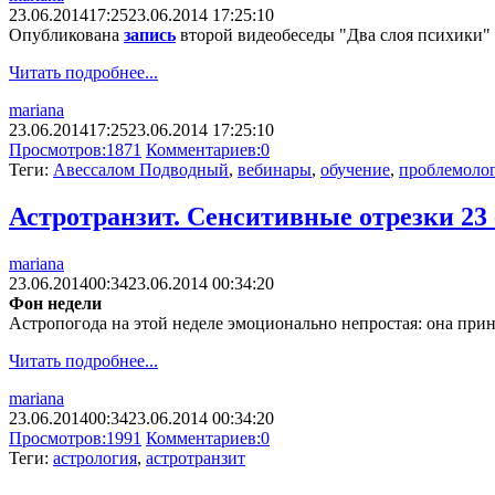
23.06.2014
17:25
23.06.2014 17:25:10
Опубликована
запись
второй видеобеседы "Два слоя психики" 
Читать подробнее...
mariana
23.06.2014
17:25
23.06.2014 17:25:10
Просмотров:
1871
Комментариев:
0
Теги:
Авессалом Подводный
,
вебинары
,
обучение
,
проблемоло
Астротранзит. Сенситивные отрезки 23 
mariana
23.06.2014
00:34
23.06.2014 00:34:20
Фон недели
Астропогода на этой неделе эмоционально непростая: она прин
Читать подробнее...
mariana
23.06.2014
00:34
23.06.2014 00:34:20
Просмотров:
1991
Комментариев:
0
Теги:
астрология
,
астротранзит