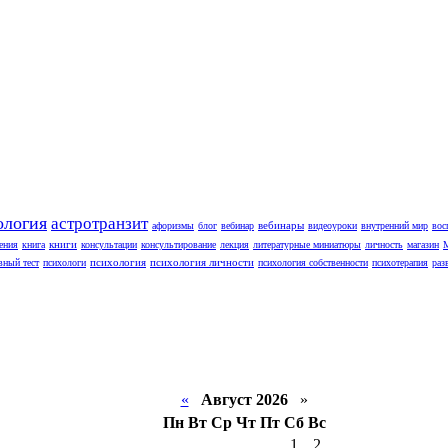
ология
астротранзит
вебинары
афоризмы
блог
вебинар
видеоуроки
внутренний мир
вос
книги
ения
книга
консультации
консультирование
лекция
литературные миниатюры
личность
магазин
психология
психология личности
вный тест
психологи
психология собственности
психотерапия
раз
«
Август 2026
»
Пн
Вт
Ср
Чт
Пт
Сб
Вс
1
2