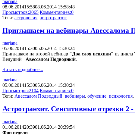
mariana
08.06.2014
15:58
08.06.2014 15:58:48
Просмотров:
2065
Комментариев:
0
Теги:
астрология
,
астротранзит
Приглашаем на вебинары Авессалома По
mariana
05.06.2014
15:30
05.06.2014 15:30:24
Приглашаем на второй вебинар
"Два слоя психики"
из цикла 
Ведущий -
Авессалом Подводный
.
Читать подробнее...
mariana
05.06.2014
15:30
05.06.2014 15:30:24
Просмотров:
2104
Комментариев:
0
Теги:
Авессалом Подводный
,
вебинары
,
обучение
,
психология
,
Астротранзит. Сенситивные отрезки 2 -
mariana
01.06.2014
20:39
01.06.2014 20:39:54
Фон недели